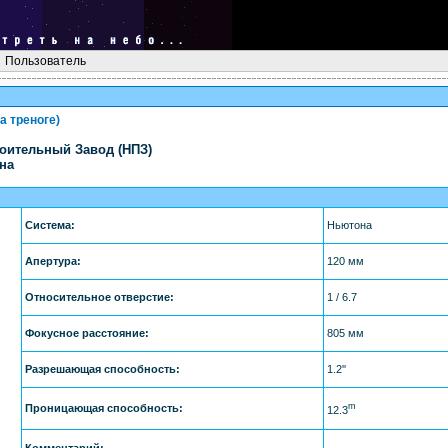
Пользователь
а треноге)
оительный Завод (НПЗ)
на
Система:
Ньютона
Апертура:
120 мм
Относительное отверстие:
1 / 6.7
Фокусное расстояние:
805 мм
Разрешающая способность:
1.2''
m
Проницающая способность:
12.3