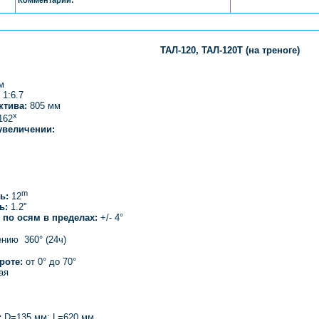
Комментарий:
ТАЛ-120, ТАЛ-120Т (на треноге)
м
1:6.7
ктива:
805 мм
x
 162
увеличении:
m
ь:
12
ь:
1.2''
по осям в пределах:
+/- 4°
нию 360° (24ч)
роте:
от 0° до 70°
ая
:
D=135 мм; L=620 мм