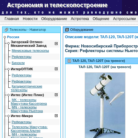
Главная
Новости
Оборудование
Астротека
Общение
Астроссылки
Телескопы - Навигатор
Оборудование
Описание модели: ТАЛ-120, ТАЛ-120Т (н
Россия
Загоpский Оптико-
Механический Завод
Фирма: Hовосибиpский Пpибоpостp
Серия: Рефлекторы системы Ньюто
Mенисковые телескопы
Рефлекторы
ТАЛ-120, ТАЛ-120Т (на треноге)
Бинокли
ТАЛ-120, ТАЛ-120Т (на треноге)
ИнтерОПТИК
Рефлекторы
Рефракторы
Катадиоптрические
телескопы
Интес (Интес Плюс)
MK - телескопы
Максутова-Кассегрена
MN - телескопы
Максутова-Ньютона
Интес-Микро
Рефракторы
Телескопы Максутова-
Кассегрена Альтер
МН - телескопы