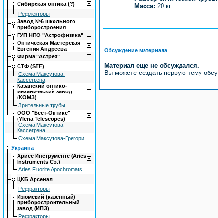
Сибирская оптика (?)
Масса:
20 кг
Рефлекторы
Завод №6 школьного
приборостроения
ГУП НПО "Астрофизика"
Оптическая Мастерская
Евгения Андреева
Обсуждение материала
Фирма "Астрея"
Материал еще не обсуждался.
СТФ (STF)
Вы можете создать первую тему обс
Схема Максутова-
Кассегрена
Казанский оптико-
механический завод
(КОМЗ)
Зрительные трубы
ООО "Бест-Оптикс"
(Ylena Telescopes)
Схема Максутова-
Кассегрена
Схема Максутова-Грегори
Украина
Ариес Инструментс (Aries
Instruments Co.)
Aries Fluorite Apochromats
ЦКБ Арсенал
Рефракторы
Изюмский (казенный)
приборостроительный
завод (ИПЗ)
Рефракторы