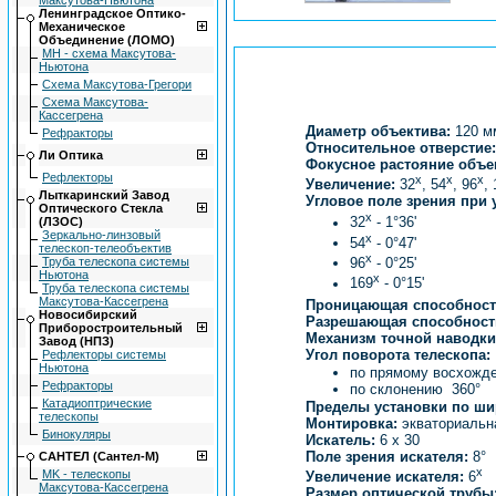
Максутова-Ньютона
Ленингpадское Оптико-
Механическое
Объединение (ЛОМО)
МН - схема Максутова-
Ньютона
Схема Максутова-Грегори
Схема Максутова-
Кассегрена
Диаметр объектива:
120 м
Рефракторы
Относительное отверстие:
Ли Оптика
Фокусное растояние объе
Рефлекторы
x
x
x
Увеличение:
32
, 54
, 96
,
Лыткаpинский Завод
Угловое поле зрения при 
Оптического Стекла
x
32
- 1°36'
(ЛЗОС)
Зеркально-линзовый
x
54
- 0°47'
телескоп-телеобъектив
x
Труба телескопа системы
96
- 0°25'
Ньютона
x
169
- 0°15'
Труба телескопа системы
Максутова-Кассегрена
Проницающая способност
Hовосибиpский
Разрешающая способност
Пpибоpостpоительный
Механизм точной наводки 
Завод (НПЗ)
Угол поворота телескопа:
Рефлекторы системы
Ньютона
по прямому восхожде
Рефракторы
по склонению 360°
Катадиоптрические
Пределы установки по ши
телескопы
Монтировка:
экваториальн
Бинокуляры
Искатель:
6 x 30
Поле зрения искателя:
8°
САНТЕЛ (Сантел-М)
x
MK - телескопы
Увеличение искателя:
6
Максутова-Кассегрена
Размер оптической трубы