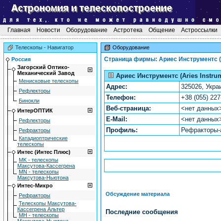
Главная
Новости
Оборудование
Астротека
Общение
Астроссылки
Телескопы - Навигатор
Оборудование
Страница фирмы: Ариес Инструментс (A
Россия
Загоpский Оптико-
Механический Завод
Ариес Инструментс (Aries Instru
Mенисковые телескопы
Адрес:
325026, Украи
Рефлекторы
Телефон:
+38 (055) 227
Бинокли
Веб-страница:
<нет данных
ИнтерОПТИК
E-Mail:
<нет данных
Рефлекторы
Профиль:
Рефракторы-
Рефракторы
Катадиоптрические
телескопы
Интес (Интес Плюс)
MK - телескопы
Максутова-Кассегрена
MN - телескопы
Максутова-Ньютона
Интес-Микро
Обсуждение материала
Рефракторы
Телескопы Максутова-
Кассегрена Альтер
Последние сообщения
МН - телескопы