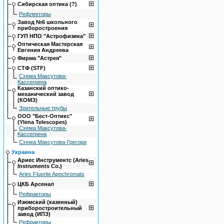
Сибирская оптика (?)
Рефлекторы
Завод №6 школьного
приборостроения
ГУП НПО "Астрофизика"
Оптическая Мастерская
Евгения Андреева
Фирма "Астрея"
СТФ (STF)
Схема Максутова-
Кассегрена
Казанский оптико-
механический завод
(КОМЗ)
Зрительные трубы
ООО "Бест-Оптикс"
(Ylena Telescopes)
Схема Максутова-
Кассегрена
Схема Максутова-Грегори
Украина
Ариес Инструментс (Aries
Instruments Co.)
Aries Fluorite Apochromats
ЦКБ Арсенал
Рефракторы
Изюмский (казенный)
приборостроительный
завод (ИПЗ)
Рефракторы