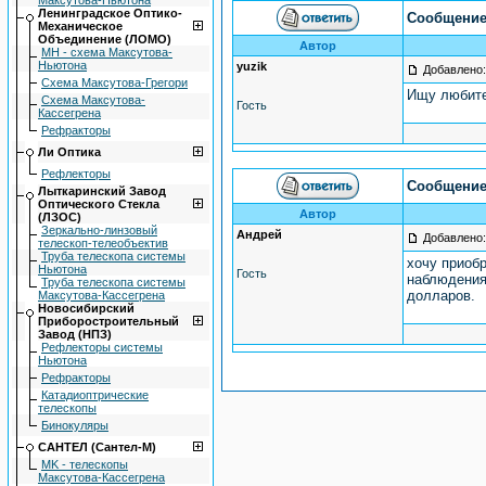
Максутова-Ньютона
Ленингpадское Оптико-
Сообщение
Механическое
Объединение (ЛОМО)
Автор
МН - схема Максутова-
Ньютона
yuzik
Добавлено:
Схема Максутова-Грегори
Ищу любите
Схема Максутова-
Гость
Кассегрена
Рефракторы
Ли Оптика
Рефлекторы
Сообщение
Лыткаpинский Завод
Оптического Стекла
Автор
(ЛЗОС)
Зеркально-линзовый
Андрей
Добавлено:
телескоп-телеобъектив
Труба телескопа системы
хочу приоб
Ньютона
Гость
наблюдения
Труба телескопа системы
долларов.
Максутова-Кассегрена
Hовосибиpский
Пpибоpостpоительный
Завод (НПЗ)
Рефлекторы системы
Ньютона
Рефракторы
Катадиоптрические
телескопы
Бинокуляры
САНТЕЛ (Сантел-М)
MK - телескопы
Максутова-Кассегрена