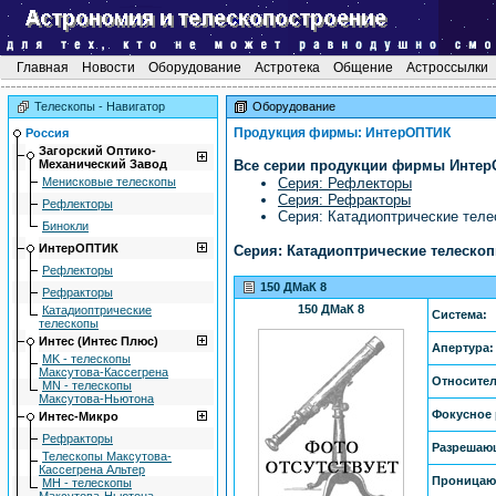
Главная
Новости
Оборудование
Астротека
Общение
Астроссылки
Телескопы - Навигатор
Оборудование
Продукция фирмы: ИнтерОПТИК
Россия
Загоpский Оптико-
Механический Завод
Все серии продукции фирмы Интер
Mенисковые телескопы
Серия: Рефлекторы
Серия: Рефракторы
Рефлекторы
Серия: Катадиоптрические тел
Бинокли
ИнтерОПТИК
Серия: Катадиоптрические телеско
Рефлекторы
150 ДМаК 8
Рефракторы
150 ДМаК 8
Катадиоптрические
Система:
телескопы
Интес (Интес Плюс)
Апертура:
MK - телескопы
Максутова-Кассегрена
Относител
MN - телескопы
Максутова-Ньютона
Фокусное 
Интес-Микро
Рефракторы
Разрешаю
Телескопы Максутова-
Кассегрена Альтер
Проницаю
МН - телескопы