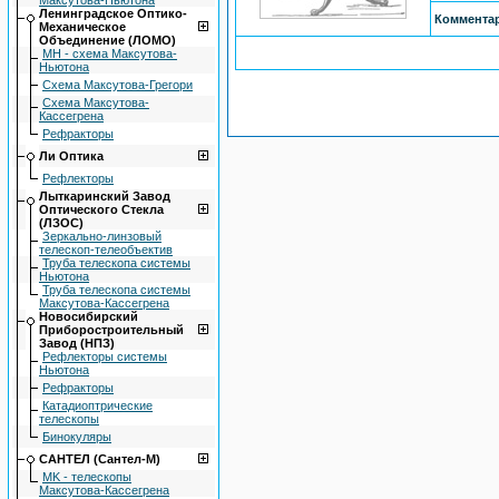
Максутова-Ньютона
Ленингpадское Оптико-
Коммента
Механическое
Объединение (ЛОМО)
МН - схема Максутова-
Ньютона
Схема Максутова-Грегори
Схема Максутова-
Кассегрена
Рефракторы
Ли Оптика
Рефлекторы
Лыткаpинский Завод
Оптического Стекла
(ЛЗОС)
Зеркально-линзовый
телескоп-телеобъектив
Труба телескопа системы
Ньютона
Труба телескопа системы
Максутова-Кассегрена
Hовосибиpский
Пpибоpостpоительный
Завод (НПЗ)
Рефлекторы системы
Ньютона
Рефракторы
Катадиоптрические
телескопы
Бинокуляры
САНТЕЛ (Сантел-М)
MK - телескопы
Максутова-Кассегрена