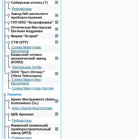
Сибирская оптика (?)
Рефлекторы
Завод №6 школьного
приборостроения
ГУП НПО "Астрофизика"
Оптическая Мастерская
Евгения Андреева
Фирма "Астрея"
СТФ (STF)
Схема Максутова-
Кассегрена
Казанский оптико-
механический завод
(КОМЗ)
Зрительные трубы
ООО "Бест-Оптикс"
(Ylena Telescopes)
Схема Максутова-
Кассегрена
Схема Максутова-Грегори
Украина
Ариес Инструментс (Aries
Instruments Co.)
Aries Fluorite Apochromats
ЦКБ Арсенал
Рефракторы
Изюмский (казенный)
приборостроительный
завод (ИПЗ)
Рефракторы