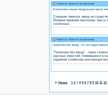
Новости: Новости астрономии
Астрономы нашли предельную массу зв
Слишком тяжелых звезд не существу
Вопреки прежним прогнозам, масса 
солнечных...
Новости: Новости астрономии
Галактика без звезд - то, что недоставал
"Галактика без звезд" - такое слово
научных новостей, появившихся в к
подобная словесная конструкция выг
Назад
1
2
3
4
5
6
7
8
9
10
11
12