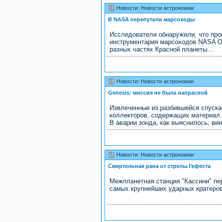
Новости: Новости астрономии
В NASA перепутали марсоходы
Исследователи обнаружили, что про
инструментария марсоходов NASA Oppo
разных частях Красной планеты...
Новости: Новости астрономии
Genesis: миссия не была напрасной
Извлеченные из разбившейся спуска
коллекторов, содержащих материал 
В аварии зонда, как выяснилось, ви
Новости: Новости астрономии
Смертельная рана от стрелы Гефеста
Межпланетная станция "Кассини" пе
самых крупнейших ударных кратеров 