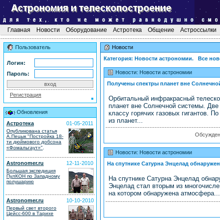
Главная
Новости
Оборудование
Астротека
Общение
Астроссылки
Пользователь
Новости
Категория: Новости астрономии. Все нов
Логин:
Новости: Новости астрономии
Пароль:
Получены спектры планет вне Солнечно
Регистрация
Орбитальный инфракрасный телеско
планет вне Солнечной системы. Две
Обновления
классу горячих газовых гигантов. П
из планет...
Астротека
01-05-2011
Опубликована статья
Обсужде
А.Пецык "Постройка 18-
ти дюймового добсона
.
«Фомальгаут»"
Новости: Новости астрономии
Astronomer.ru
12-11-2010
На спутнике Сатурна Энцелад обнаруже
Большая экспедиция
ПулКОН по Западному
На спутнике Сатурна Энцелад обнар
полушарию
Энцелад стал вторым из многочисле
на котором обнаружена атмосфера...
Astronomer.ru
10-10-2010
Первый свет второго
Цейсс-600 в Тарихе