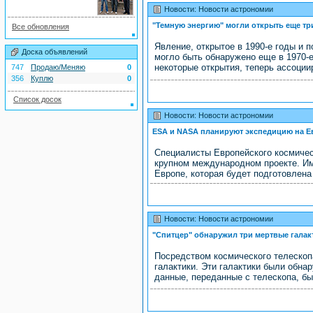
Новости: Новости астрономии
"Темную энергию" могли открыть еще тр
Все обновления
Явление, открытое в 1990-е годы и 
Доска объявлений
могло быть обнаружено еще в 1970-
некоторые открытия, теперь ассоциир
747
Продаю/Меняю
0
356
Куплю
0
Список досок
Новости: Новости астрономии
ESA и NASA планируют экспедицию на Е
Специалисты Европейского космиче
крупном международном проекте. Им
Европе, которая будет подготовлена
Новости: Новости астрономии
"Спитцер" обнаружил три мертвые галак
Посредством космического телескоп
галактики. Эти галактики были обна
данные, переданные с телескопа, б