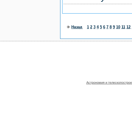
Назад
1
2
3
4
5
6
7
8
9
10
11
12
Астрономия и телескопостро