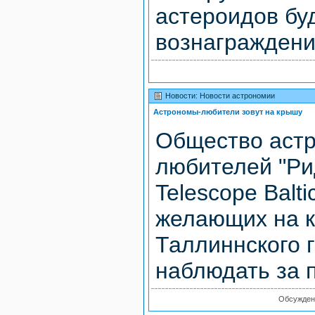
астероидов бу
вознаграждение
Новости: Новости астрономии
Астрономы-любители зовут на крышу
Общество аст
любителей "Ри
Telescope Balt
желающих на 
Таллиннского 
наблюдать за п
Обсужде