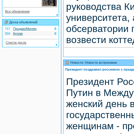
руководства К
Все обновления
университета, 
Доска объявлений
обсерватории 
747
Продаю/Меняю
0
356
Куплю
0
возвести котте
Список досок
Новости: Новости астрономии
Президент поздравил россиянок с праз
Президент Ро
Путин в Межд
женский день 
государственн
женщинам - пр