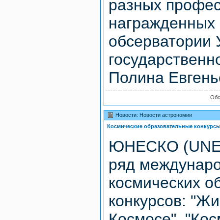
разных профес
награжденных 
обсерватории 
государственн
Полина Евгень
Обс
Новости: Новости астрономии
Космические образовательные конкур
ЮНЕСКО (UNE
ряд междунар
космических о
конкурсов: "Ж
Космосе", "Ко