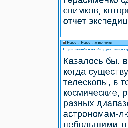
снимков, кото
отчет экспедиц
Новости: Новости астрономии
Астроном-любитель обнаружил новую т
Казалось бы, 
когда существ
телескопы, в т
космические, 
разных диапаз
астрономам-лю
небольшими т