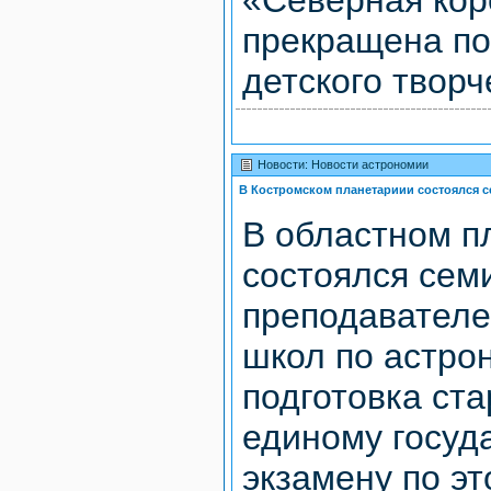
«Северная кор
прекращена п
детского творче
Новости: Новости астрономии
В Костромском планетариии состоялся 
В областном п
состоялся сем
преподавателе
школ по астро
подготовка ст
единому госуд
экзамену по эт