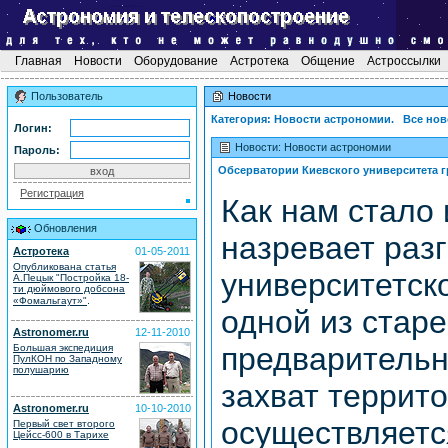
Главная
Новости
Оборудование
Астротека
Общение
Астроссылки
Пользователь
Новости
Категория: Новости астрономии. Все нов
Логин:
Новости: Новости астрономии
Пароль:
Обсерватории Киевского университета г
Регистрация
Как нам стало 
Обновления
назревает раз
Астротека
01-05-2011
Опубликована статья
университетск
А.Пецык "Постройка 18-
ти дюймового добсона
.
«Фомальгаут»"
одной из стар
Astronomer.ru
12-11-2010
предваритель
Большая экспедиция
ПулКОН по Западному
полушарию
захват террит
Astronomer.ru
10-10-2010
осуществляетс
Первый свет второго
Цейсс-600 в Тарихе