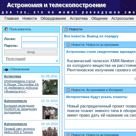
Главная
Новости
Оборудование
Астротека
Общение
Астроссылки
Пользователь
Новости
Все новости. Вывод по порядку
Логин:
Новости: Новости астрономии
Пароль:
Астрономы стали свидетелями зарожден
Регистрация
Космический телескоп XMM-Newton 
из холодного вещества на расстояни
Обновления
Рентгеновское излучение газового об
Астротека
01-05-2011
Опубликована статья
А.Пецык "Постройка 18-
ти дюймового добсона
Новости: Астрономия и Интернет
.
«Фомальгаут»"
Интернетчики будут искать планеты
Astronomer.ru
12-11-2010
Большая экспедиция
Новый распределенный проект позв
ПулКОН по Западному
поиске планет земного типа в обозри
полушарию
имеет право дать ей название на свой
Astronomer.ru
10-10-2010
Первый свет второго
Цейсс-600 в Тарихе
Новости: Новости астрономии