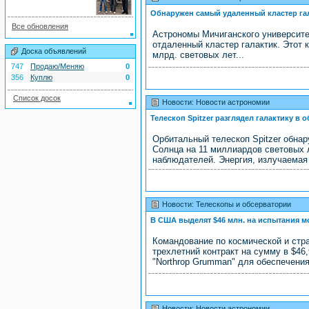
Обнаружен самый удаленный кластер га
Все обновления
Астрономы Мичиганского университе
отдаленный кластер галактик. Этот 
Доска объявлений
млрд. световых лет...
747
Продаю/Меняю
0
356
Куплю
0
Список досок
Новости: Новости астрономии
Телескоп Spitzer разглядел галактику в 
Орбитальный телескоп Spitzer обна
Солнца на 11 миллиардов световых 
наблюдателей. Энергия, излучаемая
Новости: Телескопы и обсерватории
В США выделят $46 млн. на испытания м
Командование по космической и стр
трехлетний контракт на сумму в $46
"Northrop Grumman" для обеспечения
Новости: Новости астрономии