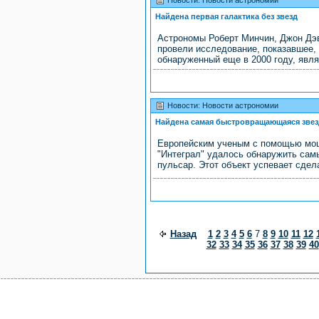
Новости: Новости астрономии
Найдена первая галактика без звезд
Астрономы Роберт Минчин, Джон Дэв
провели исследование, показавшее, 
обнаруженный еще в 2000 году, явля
Новости: Новости астрономии
Найдена самая быстровращающаяся звез
Европейским ученым с помощью мощ
"Интеграл" удалось обнаружить са
пульсар. Этот объект успевает сдела
Назад
1
2
3
4
5
6
7
8
9
10
11
12
32
33
34
35
36
37
38
39
40