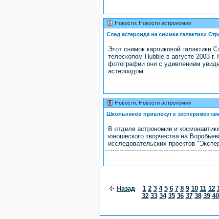
Новости: Новости астрономии
След астероида на снимке галактики Ст
Этот снимок карликовой галактики 
телескопом Hubble в августе 2003 г
фотографии они с удивлением увид
астероидом...
Новости: Новости астрономии
Школьников привлекут к экспериментам
В отделе астрономии и космонавтик
юношеского творчества на Воробьев
исследовательских проектов "Экспер
Назад
1
2
3
4
5
6
7
8
9
10
11
12
32
33
34
35
36
37
38
39
40