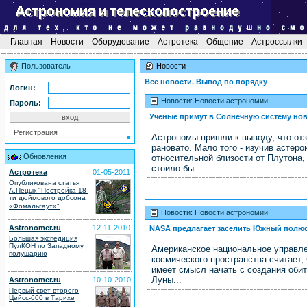
Главная
Новости
Оборудование
Астротека
Общение
Астроссылки
Пользователь
Новости
Все новости. Вывод по порядку
Логин:
Новости: Новости астрономии
Пароль:
Ученые примут в Солнечную систему но
Регистрация
Астрономы пришли к выводу, что отз
рановато. Мало того - изучив астер
Обновления
относительной близости от Плутона
стоило бы...
Астротека
01-05-2011
Опубликована статья
А.Пецык "Постройка 18-
ти дюймового добсона
.
«Фомальгаут»"
Новости: Новости астрономии
Astronomer.ru
12-11-2010
NASA предлагает заселить Южный полю
Большая экспедиция
ПулКОН по Западному
Американское национальное управле
полушарию
космического пространства считает,
имеет смысл начать с создания об
Луны...
Astronomer.ru
10-10-2010
Первый свет второго
Цейсс-600 в Тарихе