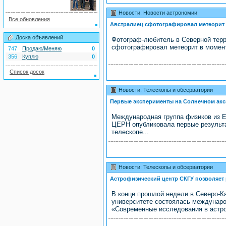
Новости: Новости астрономии
Все обновления
Австралиец сфотографировал метеорит
Доска объявлений
Фотограф-любитель в Северной терр
сфотографировал метеорит в момент
747
Продаю/Меняю
0
356
Куплю
0
Список досок
Новости: Телескопы и обсерватории
Первые эксперименты на Солнечном акс
Международная группа физиков из Е
ЦЕРН опубликовала первые результ
телескопе...
Новости: Телескопы и обсерватории
Астрофизический центр СКГУ позволяет 
В конце прошлой недели в Северо-К
университете состоялась междунаро
«Современные исследования в астро