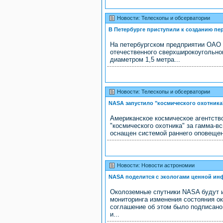
Новости: Телескопы и обсерватории
В Петербурге приступили к созданию пе
На петербургском предприятии ОАО
отечественного сверхширокоугольно
диаметром 1,5 метра...
Новости: Телескопы и обсерватории
NASA запустило "космического охотника
Американское космическое агентств
"космического охотника" за гамма-
оснащен системой раннего оповещени
Новости: Новости астрономии
NASA поделится с экологами ценной и
Околоземные спутники NASA будут и
мониторинга изменения состояния 
соглашение об этом было подписано
и...