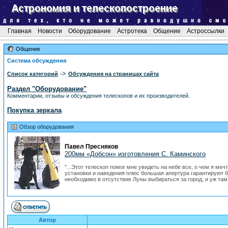
Главная
Новости
Оборудование
Астротека
Общение
Астроссылки
Общение
Система обсуждения
->
Список категорий
Обсуждения на страницах сайта
Раздел "Оборудование"
Комментарии, отзывы и обсуждения телескопов и их производителей.
Покупка зеркала
Обзор оборудования
Павел Пресняков
200мм «Добсон» изготовления С. Каминского
"...Этот телескоп помог мне увидеть на небе все, о чем я ме
установки и наведения плюс большая апертура гарантируют б
необходимо в отсутствие Луны выбираться за город, и уж там 
Автор