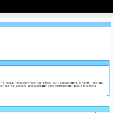
я, что первый телескоп у любителя должен быть приблизительно таким. Простота
ет быстро надоесть. Для раскрытия всех возможностей такого телескопа