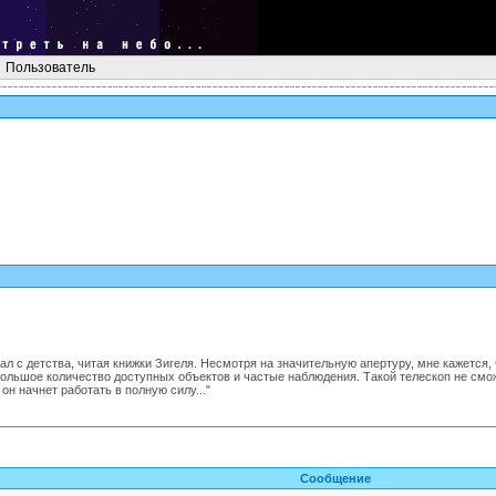
Пользователь
чтал с детства, читая книжки Зигеля. Несмотря на значительную апертуру, мне кажетс
ольшое количество доступных объектов и частые наблюдения. Такой телескоп не смож
он начнет работать в полную силу..."
Сообщение