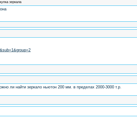
упка зеркала
тона
=2&sub=1&group=2
жно ли найти зеркало ньютон 200 мм. в пределах 2000-3000 т.р.