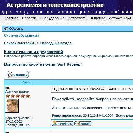
Главная
Новости
Оборудование
Астротека
Общение
Астроссылки
Общение
Система обсуждения
->
Список категорий
Свободный раздел
Книга отзывов и предложений
Вопросы о работе сервера и почтового сервиса, обсуждение информационного напол
Вопросы по работе почты "АиТ Курьер"
Автор
ML
Добавлено: 29-01-2004 03:38:37
Заголовок:
Воп
Администратор
Пожалуйста, задавайте вопросы по работе 
А также пишите об ошибках в работе почты -
Редактировалось:
20:25:13 29-01-2004
Всего ред
Зарегистрирован:
17-12-2002
Сообщения: 605
ML