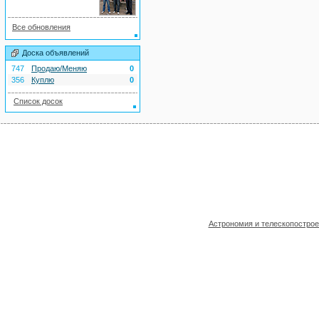
Все обновления
Доска объявлений
747
Продаю/Меняю
0
356
Куплю
0
Список досок
Астрономия и телескопостро