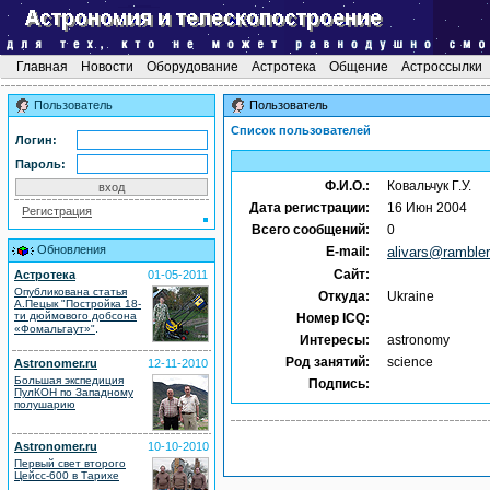
Главная
Новости
Оборудование
Астротека
Общение
Астроссылки
Пользователь
Пользователь
Список пользователей
Логин:
Пароль:
Ф.И.О.:
Ковальчук Г.У.
Дата регистрации:
16 Июн 2004
Регистрация
Всего сообщений:
0
Обновления
E-mail:
alivars@rambler
Сайт:
Астротека
01-05-2011
Опубликована статья
Откуда:
Ukraine
А.Пецык "Постройка 18-
ти дюймового добсона
Номер ICQ:
.
«Фомальгаут»"
Интересы:
astronomy
Род занятий:
science
Astronomer.ru
12-11-2010
Большая экспедиция
Подпись:
ПулКОН по Западному
полушарию
Astronomer.ru
10-10-2010
Первый свет второго
Цейсс-600 в Тарихе