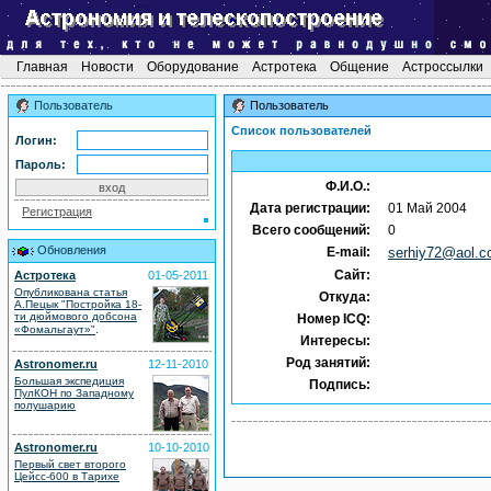
Главная
Новости
Оборудование
Астротека
Общение
Астроссылки
Пользователь
Пользователь
Список пользователей
Логин:
Пароль:
Ф.И.О.:
Дата регистрации:
01 Май 2004
Регистрация
Всего сообщений:
0
Обновления
E-mail:
serhiy72@aol.
Сайт:
Астротека
01-05-2011
Опубликована статья
Откуда:
А.Пецык "Постройка 18-
ти дюймового добсона
Номер ICQ:
.
«Фомальгаут»"
Интересы:
Род занятий:
Astronomer.ru
12-11-2010
Большая экспедиция
Подпись:
ПулКОН по Западному
полушарию
Astronomer.ru
10-10-2010
Первый свет второго
Цейсс-600 в Тарихе