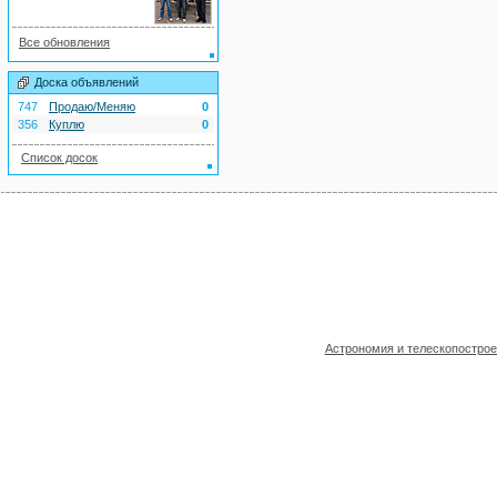
Все обновления
Доска объявлений
747
Продаю/Меняю
0
356
Куплю
0
Список досок
Астрономия и телескопостро