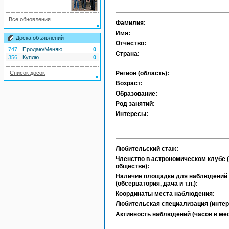
Все обновления
Фамилия:
Имя:
Доска объявлений
Отчество:
747
Продаю/Меняю
0
Страна:
356
Куплю
0
Список досок
Регион (область):
Возраст:
Образование:
Род занятий:
Интересы:
Любительский стаж:
Членство в астрономическом клубе (
обществе):
Наличие площадки для наблюдений
(обсерватория, дача и т.п.):
Координаты места наблюдения:
Любительская специализация (интер
Активность наблюдений (часов в мес