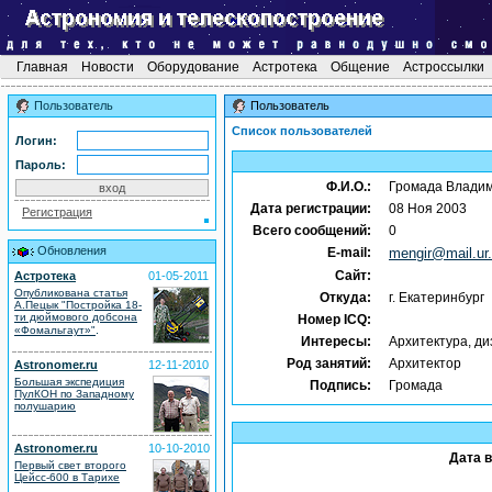
Главная
Новости
Оборудование
Астротека
Общение
Астроссылки
Пользователь
Пользователь
Список пользователей
Логин:
Пароль:
Ф.И.О.:
Громада Влади
Дата регистрации:
08 Ноя 2003
Регистрация
Всего сообщений:
0
Обновления
E-mail:
mengir@mail.ur.
Сайт:
Астротека
01-05-2011
Опубликована статья
Откуда:
г. Екатеринбург
А.Пецык "Постройка 18-
ти дюймового добсона
Номер ICQ:
.
«Фомальгаут»"
Интересы:
Архитектура, ди
Род занятий:
Архитектор
Astronomer.ru
12-11-2010
Большая экспедиция
Подпись:
Громада
ПулКОН по Западному
полушарию
Astronomer.ru
10-10-2010
Дата 
Первый свет второго
Цейсс-600 в Тарихе