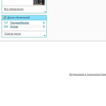
Все обновления
Доска объявлений
747
Продаю/Меняю
0
356
Куплю
0
Список досок
Астрономия и телескопостро