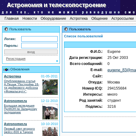
Главная
Новости
Оборудование
Астротека
Общение
Астроссылки
Пользователь
Пользователь
Список пользователей
Логин:
Пароль:
Ф.И.О.:
Eugene
Дата регистрации:
25 Окт 2003
Регистрация
Всего сообщений:
0
Обновления
E-mail:
eugene_83@mai
Сайт:
Астротека
01-05-2011
Опубликована статья
Откуда:
Москва
А.Пецык "Постройка 18-
ти дюймового добсона
Номер ICQ:
294155684
.
«Фомальгаут»"
Интересы:
много
Род занятий:
студент
Astronomer.ru
12-11-2010
Большая экспедиция
Подпись:
3216
ПулКОН по Западному
полушарию
Astronomer.ru
10-10-2010
Первый свет второго
Цейсс-600 в Тарихе