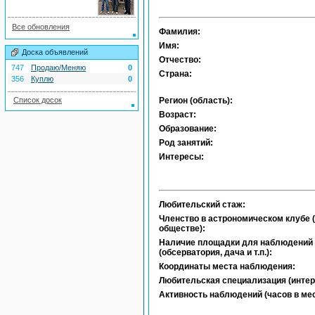
Все обновления
Фамилия:
Имя:
Доска объявлений
Отчество:
747
Продаю/Меняю
0
Страна:
356
Куплю
0
Список досок
Регион (область):
Возраст:
Образование:
Род занятий:
Интересы:
Любительский стаж:
Членство в астрономическом клубе (
обществе):
Наличие площадки для наблюдений
(обсерватория, дача и т.п.):
Координаты места наблюдения:
Любительская специализация (интер
Активность наблюдений (часов в мес