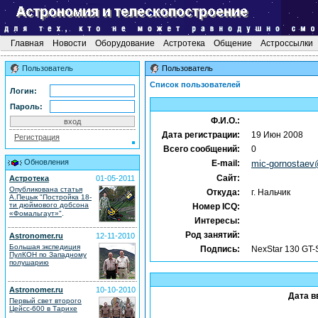
Главная
Новости
Оборудование
Астротека
Общение
Астроссылки
Пользователь
Пользователь
Список пользователей
Логин:
Пароль:
Ф.И.О.:
Дата регистрации:
19 Июн 2008
Регистрация
Всего сообщений:
0
Обновления
E-mail:
mic-gornostaev
Сайт:
Астротека
01-05-2011
Опубликована статья
Откуда:
г. Нальчик
А.Пецык "Постройка 18-
ти дюймового добсона
Номер ICQ:
.
«Фомальгаут»"
Интересы:
Род занятий:
Astronomer.ru
12-11-2010
Большая экспедиция
Подпись:
NexStar 130 GT-
ПулКОН по Западному
полушарию
Astronomer.ru
10-10-2010
Дата в
Первый свет второго
Цейсс-600 в Тарихе