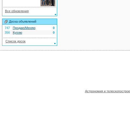
Все обновления
Доска объявлений
747
Продаю/Меняю
0
356
Куплю
0
Список досок
Астрономия и телескопостро