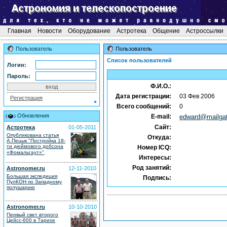
Главная
Новости
Оборудование
Астротека
Общение
Астроссылки
Пользователь
Пользователь
Список пользователей
Логин:
Пароль:
Ф.И.О.:
Дата регистрации:
03 Фев 2006
Регистрация
Всего сообщений:
0
Обновления
E-mail:
edward@mailgat
Сайт:
Астротека
01-05-2011
Опубликована статья
Откуда:
А.Пецык "Постройка 18-
ти дюймового добсона
Номер ICQ:
.
«Фомальгаут»"
Интересы:
Род занятий:
Astronomer.ru
12-11-2010
Большая экспедиция
Подпись:
ПулКОН по Западному
полушарию
Astronomer.ru
10-10-2010
Первый свет второго
Цейсс-600 в Тарихе