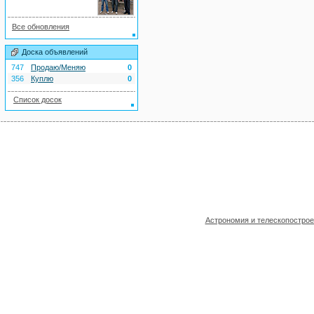
Все обновления
Доска объявлений
747
Продаю/Меняю
0
356
Куплю
0
Список досок
Астрономия и телескопостро