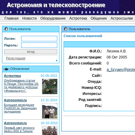
Главная
Новости
Оборудование
Астротека
Общение
Астроссылки
Пользователь
Пользователь
Список пользователей
Логин:
Пароль:
Ф.И.О.:
Лизяев А.В.
Дата регистрации:
06 Окт 2005
Регистрация
Всего сообщений:
0
Обновления
E-mail:
a_lizyaev@prote
Сайт:
Астротека
01-05-2011
Опубликована статья
Откуда:
А.Пецык "Постройка 18-
ти дюймового добсона
Номер ICQ:
.
«Фомальгаут»"
Интересы:
Род занятий:
Astronomer.ru
12-11-2010
Большая экспедиция
Подпись:
ПулКОН по Западному
полушарию
Astronomer.ru
10-10-2010
Первый свет второго
Цейсс-600 в Тарихе