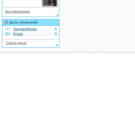
Все обновления
Доска объявлений
747
Продаю/Меняю
0
356
Куплю
0
Список досок