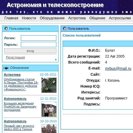
Главная
Новости
Оборудование
Астротека
Общение
Астроссылки
Пользователь
Пользователь
Список пользователей
Логин:
Пароль:
Ф.И.О.:
Булат
Дата регистрации:
22 Авг 2005
Регистрация
Всего сообщений:
4
Обновления
E-mail:
mrbus@mail.ru
Сайт:
Астротека
01-05-2011
Опубликована статья
Откуда:
г. Казань
А.Пецык "Постройка 18-
ти дюймового добсона
Номер ICQ:
.
«Фомальгаут»"
Интересы:
Род занятий:
Программист
Astronomer.ru
12-11-2010
Большая экспедиция
Подпись:
ПулКОН по Западному
полушарию
Astronomer.ru
10-10-2010
Первый свет второго
Цейсс-600 в Тарихе