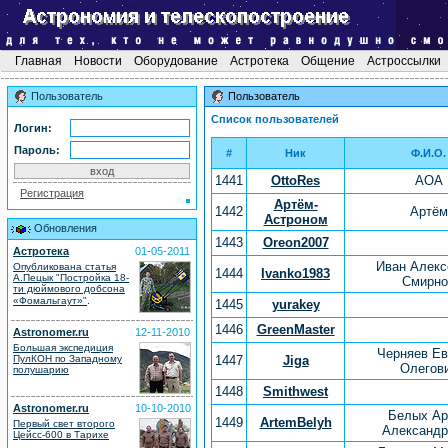
Главная
Новости
Оборудование
Астротека
Общение
Астроссылки
Пользователь
Пользователь
Список пользователей
Логин:
Пароль:
#
Ник
Ф.И.О.
1441
OttoRes
AOA
Регистрация
Артём-
1442
Артём
Астроном
Обновления
1443
Oreon2007
Астротека
01-05-2011
Иван Алекс
Опубликована статья
1444
Ivanko1983
А.Пецык "Постройка 18-
Смирно
ти дюймового добсона
.
«Фомальгаут»"
1445
yurakey
1446
GreenMaster
Astronomer.ru
12-11-2010
Большая экспедиция
Черняев Ев
ПулКОН по Западному
1447
Jiga
Олегов
полушарию
1448
Smithwest
Astronomer.ru
10-10-2010
Белых Ар
1449
ArtemBelyh
Первый свет второго
Александр
Цейсс-600 в Тарихе