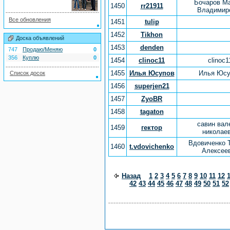
Бочаров М
1450
rr21911
Владимир
Все обновления
1451
tulip
1452
Tikhon
Доска объявлений
1453
denden
747
Продаю/Меняю
0
356
Куплю
0
1454
clinoc11
clinoc1
1455
Илья Юсупов
Илья Юсу
Список досок
1456
superjen21
1457
ZyoBR
1458
tagaton
савин вал
1459
гектор
николае
Вдовиченко 
1460
t.vdovichenko
Алексее
Назад
1
2
3
4
5
6
7
8
9
10
11
12
42
43
44
45
46
47
48
49
50
51
52