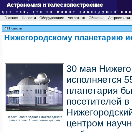
Главная
Новости
Оборудование
Астротека
Общение
Астроссылки
Новости
Нижегородскому планетарию ис
30 мая Нижег
исполняется 5
планетария бы
посетителей в 
Нижегородский
Проект нового здания Нижегородского
центром научн
планетария с 15-метровым куполом