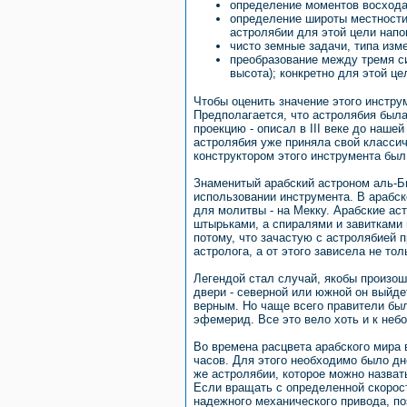
определение моментов восхода 
определение широты местности 
астролябии для этой цели напо
чисто земные задачи, типа изм
преобразование между тремя си
высота); конкретно для этой ц
Чтобы оценить значение этого инструм
Предполагается, что астролябия была
проекцию - описал в III веке до наше
астролябия уже приняла свой классич
конструктором этого инструмента был
Знаменитый арабский астроном аль-Би
использовании инструмента. В арабск
для молитвы - на Мекку. Арабские ас
штырьками, а спиралями и завитками
потому, что зачастую с астролябией 
астролога, а от этого зависела не то
Легендой стал случай, якобы произош
двери - северной или южной он выйде
верным. Но чаще всего правители был
эфемерид. Все это вело хоть и к неб
Во времена расцвета арабского мира
часов. Для этого необходимо было дн
же астролябии, которое можно назват
Если вращать с определенной скорос
надежного механического привода, по