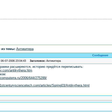
 из темы:
Антикитера
Сообщение
 06-07-2006 23:04:43
Заголовок:
Антикитера
рамки расширяются, историю придётся переписывать:
y.com/antikythera.htm
ком:
ne.computerra.ru/2006/644/275299/
1stcenturysciencetech.com/articles/Spring03/Antikythera.html