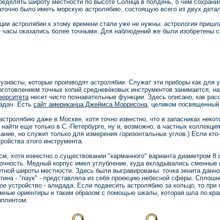
ределять широту местности по высоте Солнца в полдень, о чем сохрани
аточно было иметь морскую астролябию, состоящую всего из двух детале
ции астролябии к этому времени стали уже не нужны: астрология пришл
 часы оказались более точными. Для наблюдений же были изобретены сп
узиасты, которые производят астролябии. Служат эти приборы как для у
Изготовлением точных копий средневековых инструментов занимается, 
верситета
несет чисто познавательные функции. Здесь описано, как рас
адач. Есть
сайт американца Джеймса Моррисона
, целиком посвященный
 астролябию даже в Москве, хотя точно известно, что в запасниках неко
 найти еще только в С.-Петербурге, ну и, возможно, в частных коллекци
вание, но служит только для измерения горизонтальных углов.) Если кто
ройства этого инструмента.
м, хотя известно о существовании "карманного" варианта диаметром 8 см
очность. Медный корпус имел углубление, куда вкладывались сменные к
етной широты местности. Здесь были выгравированы: точка зенита данно
ина - "паук" - представляла из себя проекцию небесной сферы. Сплошной
ое устройство - алидада. Если подвесить астролябию за кольцо, то при
мные ориентиры и таким образом с помощью шкалы, которая шла по краю
шплинтом.