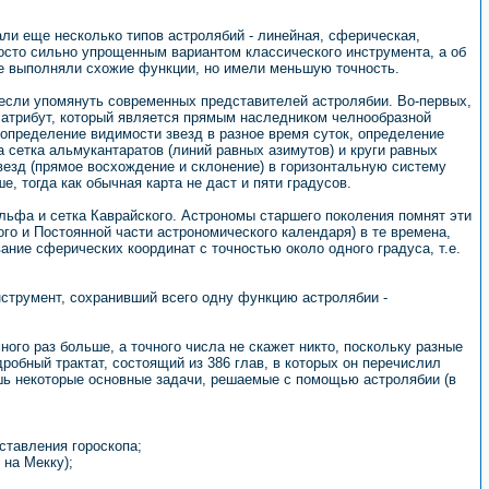
али еще несколько типов астролябий - линейная, сферическая,
росто сильно упрощенным вариантом классического инструмента, а об
ые выполняли схожие функции, но имели меньшую точность.
если упомянуть современных представителей астролябии. Во-первых,
 атрибут, который является прямым наследником челнообразной
 определение видимости звезд в разное время суток, определение
а сетка альмукантаратов (линий равных азимутов) и круги равных
везд (прямое восхождение и склонение) в горизонтальную систему
е, тогда как обычная карта не даст и пяти градусов.
ьфа и сетка Каврайского. Астрономы старшего поколения помнят эти
го и Постоянной части астрономического календаря) в те времена,
ание сферических координат с точностью около одного градуса, т.е.
нструмент, сохранивший всего одну функцию астролябии -
ного раз больше, а точного числа не скажет никто, поскольку разные
обный трактат, состоящий из 386 глав, в которых он перечислил
ишь некоторые основные задачи, решаемые с помощью астролябии (в
ставления гороскопа;
 на Мекку);