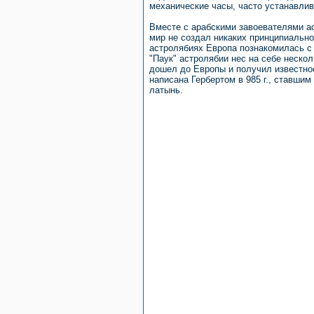
механические часы, часто устанавли
Вместе с арабскими завоевателями а
мир не создал никаких принципиально 
астролябиях Европа познакомилась с 
"Паук" астролябии нес на себе нескол
дошел до Европы и получил известност
написана Гербертом в 985 г., ставши
латынь.