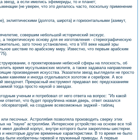
а звезд, а если имелись эфемериды, то и планет;
минации (не уверен, что это делалось часто, поскольку применение
, эклиптическими (долгота, широта) и горизонтальными (азимут,
ысячелетие, совершим небольшой исторический экскурс.
, а теоретическую основу для ее изготовления - стереографическую
жительно, зато точно установлено, что в VIII веке нашей эры
льное шествие по арабскому миру. Известно, что первым арабским
75).
струировании, о проектировании небесной сферы на плоскость, об
еделить время мусульманских молитв, а также задавала направление
оящие произведения искусства. Указатели звезд выглядели не просто
ными камнями и иногда отделывался золотом и серебром. А все
ый звездочет. Прекрасный инструмент придавал вес предсказаниям
ваемой тогда просто наукой о звездах.
одным ученым и потребовал от него ответа на вопрос: "Из какой
и ответил, что будет прорублена новая дверь, ответ оказался
 обсерваторий, на создание всевозможных зиджей - таблиц
 или песочных. Астролябия позволяла производить сверку этих
ых на "пауке" астролябии. Интересное устройство на основе все той
т имел двойной корпус, внутри которого были закреплены шестерни.
и некоторые другие временные характеристики. В то время не было
гда были изобретены гиревой и пружинный приводы. А первые