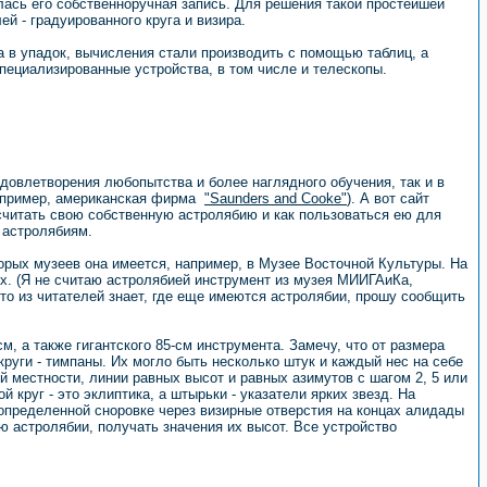
лась его собственноручная запись. Для решения такой простейшей
й - градуированного круга и визира.
а в упадок, вычисления стали производить с помощью таблиц, а
ециализированные устройства, в том числе и телескопы.
довлетворения любопытства и более наглядного обучения, так и в
например, американская фирма
"Saunders and Cooke"
). А вот сайт
считать свою собственную астролябию и как пользоваться ею для
 астролябиям.
торых музеев она имеется, например, в Музее Восточной Культуры. На
ях. (Я не считаю астролябией инструмент из музея МИИГАиКа,
-то из читателей знает, где еще имеются астролябии, прошу сообщить
, а также гигантского 85-см инструмента. Замечу, что от размера
руги - тимпаны. Их могло быть несколько штук и каждый нес на себе
й местности, линии равных высот и равных азимутов с шагом 2, 5 или
 круг - это эклиптика, а штырьки - указатели ярких звезд. На
 определенной сноровке через визирные отверстия на концах алидады
 астролябии, получать значения их высот. Все устройство