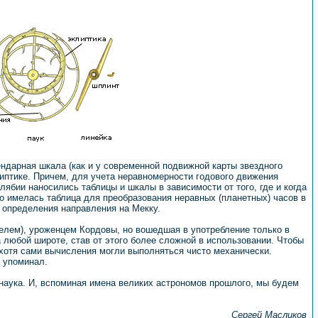
дарная шкала (как и у современной подвижной карты звездного
иптике. Причем, для учета неравномерности годового движения
ябии наносились таблицы и шкалы в зависимости от того, где и когда
о имелась таблица для преобразования неравных (планетных) часов в
 определения направления на Мекку.
елем), уроженцем Кордовы, но вошедшая в употребление только в
а любой широте, став от этого более сложной в использовании. Чтобы
хотя сами вычисления могли выполняться чисто механически.
 упоминал.
наука. И, вспоминая имена великих астрономов прошлого, мы будем
Сергей Масликов