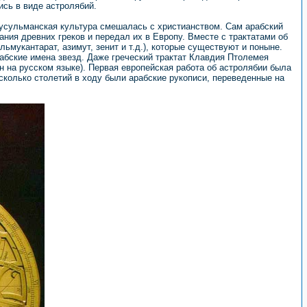
сь в виде астролябий.
мусульманская культура смешалась с христианством. Сам арабский
ания древних греков и передал их в Европу. Вместе с трактатами об
мукантарат, азимут, зенит и т.д.), которые существуют и поныне.
арабские имена звезд. Даже греческий трактат Клавдия Птолемея
ан на русском языке). Первая европейская работа об астролябии была
есколько столетий в ходу были арабские рукописи, переведенные на