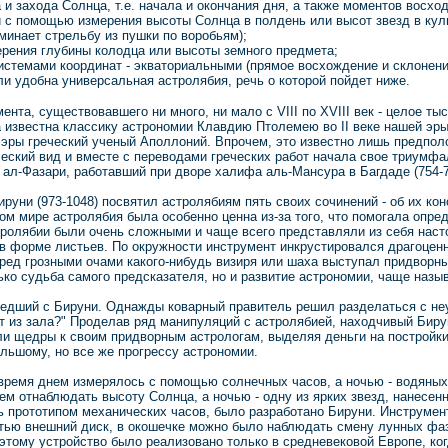
и захода Солнца, т.е. начала и окончания дня, а также моментов восход
с помощью измерения высоты Солнца в полдень или высот звезд в куль
минает стрельбу из пушки по воробьям);
ерения глубины колодца или высоты земного предмета;
стемами координат - экваториальными (прямое восхождение и склонение)
ели удобна универсальная астролябия, речь о которой пойдет ниже.
ента, существовавшего ни много, ни мало с VIII по XVIII век - целое т
 известна классику астрономии Клавдию Птолемею во II веке нашей эры
й эры греческий ученый Аполлоний. Впрочем, это известно лишь предполо
еский вид и вместе с переводами греческих работ начала свое триумфа
 ал-Фазари, работавший при дворе халифа аль-Мансура в Багдаде (754-7
руни (973-1048) посвятил астролябиям пять своих сочинений - об их кон
ом мире астролябия была особенно ценна из-за того, что помогала опр
тролябии были очень сложными и чаще всего представляли из себя наст
 в форме листьев. По окружности инструмент инкрустировался драгоцен
пред грозными очами какого-нибудь визиря или шаха выступал придворн
лько судьба самого предсказателя, но и развитие астрономии, чаще назы
едший с Бируни. Однажды коварный правитель решил разделаться с неуг
т из зала?" Проделав ряд манипуляций с астролябией, находчивый Бирун
и щедры к своим придворным астрологам, выделяя деньги на постройки
ольшому, но все же прогрессу астрономии.
 время днем измерялось с помощью солнечных часов, а ночью - водяных
ем отнаблюдать высоту Солнца, а ночью - одну из ярких звезд, нанесенн
ь прототипом механических часов, было разработано Бируни. Инструмен
тью внешний диск, в окошечке можно было наблюдать смену лунных фаз 
этому устройство было реализовано только в средневековой Европе, ко