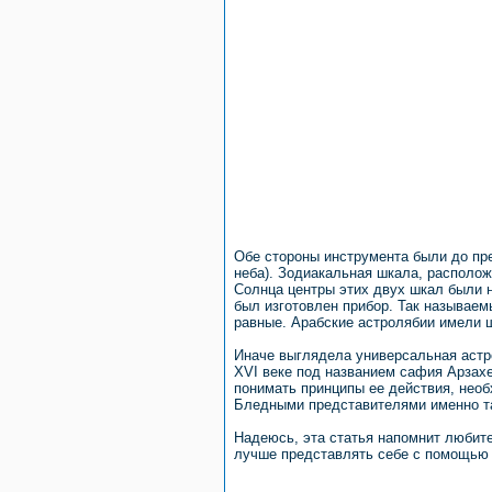
Обе стороны инструмента были до пр
неба). Зодиакальная шкала, располо
Солнца центры этих двух шкал были н
был изготовлен прибор. Так называем
равные. Арабские астролябии имели 
Иначе выглядела универсальная астро
XVI веке под названием сафия Арзахе
понимать принципы ее действия, нео
Бледными представителями именно та
Надеюсь, эта статья напомнит любит
лучше представлять себе с помощью 