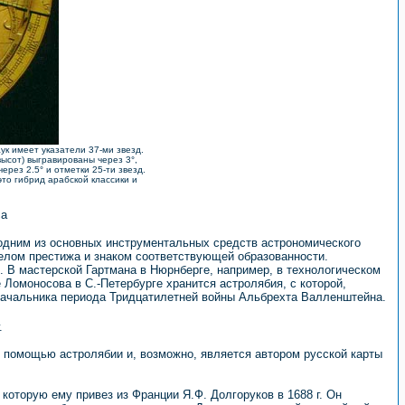
ук имеет указатели 37-ми звезд.
высот) выгравированы через 3°,
ерез 2.5° и отметки 25-ти звезд.
о гибрид арабской классики и
 одним из основных инструментальных средств астрономического
делом престижа и знаком соответствующей образованности.
. В мастерской Гартмана в Нюрнберге, например, в технологическом
 Ломоносова в С.-Петербурге хранится астролябия, с которой,
еначальника периода Тридцатилетней войны Альбрехта Валленштейна.
.
 помощью астролябии и, возможно, является автором русской карты
которую ему привез из Франции Я.Ф. Долгоруков в 1688 г. Он