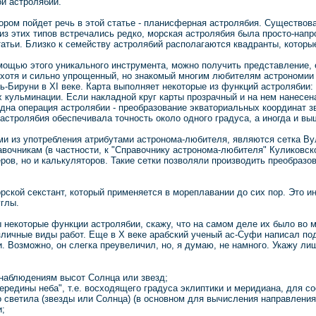
й астролябии.
тором пойдет речь в этой статье - планисферная астролябия. Существов
из этих типов встречались редко, морская астролябия была просто-нап
татьи. Близко к семейству астролябий располагаются квадранты, котор
мощью этого уникального инструмента, можно получить представление, 
- хотя и сильно упрощенный, но знакомый многим любителям астрономии
ь-Бируни в ХI веке. Карта выполняет некоторые из функций астролябии:
х кульминации. Если накладной круг карты прозрачный и на нем нанесен
одна операция астролябии - преобразование экваториальных координат з
 астролябия обеспечивала точность около одного градуса, а иногда и выш
и из употребления атрибутами астронома-любителя, являются сетка Вул
авочникам (в частности, к "Справочнику астронома-любителя" Куликовско
ров, но и калькуляторов. Такие сетки позволяли производить преобразов
ской секстант, который применяется в мореплавании до сих пор. Это и
углы.
 некоторые функции астролябии, скажу, что на самом деле их было во м
личные виды работ. Еще в Х веке арабский ученый ас-Суфи написал подр
. Возможно, он слегка преувеличил, но, я думаю, не намного. Укажу л
 наблюдениям высот Солнца или звезд;
ередины неба", т.е. восходящего градуса эклиптики и меридиана, для со
 светила (звезды или Солнца) (в основном для вычисления направления
и;