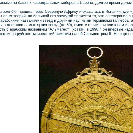
ваемые на башнях кафедральных соборов в Европе, долгое время делали
стролябия прошла через Северную Африку и оказалась в Испании, где 
новых теорий, но большой его заслугой является то, что он сохранил зн
арабскими названиями звезд и другими научными терминами (алгебра, аль
ько десятков самых ярких звезд (до 50), вместе с ним пришли к нам и 
ь с арабским названием "Альмагест" (кстати, в 1998 г. он впервые изд
м затем на рубеже тысячелетий римским папой Сильвестром II. Но еще н