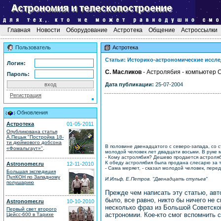
Главная
Новости
Оборудование
Астротека
Общение
Астроссылки
Пользователь
Астротека
Статьи: Историко-астрономические иссле
Логин:
С. Масликов
- Астролябия - компьютер 
Пароль:
Дата публикации:
25-07-2004
Регистрация
Обновления
Астротека
01-05-2011
Опубликована статья
А.Пецык "Постройка 18-
ти дюймового добсона
В половине двенадцатого с северо-запада, со 
.
«Фомальгаут»"
молодой человек лет двадцати восьми. В руке
- Кому астролябия? Дешево продается астроляб
К обеду астролябия была продана слесарю за т
Astronomer.ru
12-11-2010
- Сама меряет, - сказал молодой человек, пере
Большая экспедиция
ПулКОН по Западному
И.Ильф, Е.Петров. "Двенадцать стульев"
полушарию
Прежде чем написать эту статью, авт
было, все равно, никто бы ничего не 
Astronomer.ru
10-10-2010
несколько фраз из Большой Советской
Первый свет второго
астрономии. Кое-кто смог вспомнить 
Цейсс-600 в Тарихе