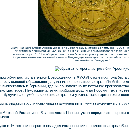
Латунная астролябия Арсениуса (около 1550 года). Диаметр 157 мм, вес - 800 г. Па
Три тимпана для широт 39, 42, 45, 48, 51 и 54°. Линии альмукантаратов (равных 
азимутов - через 10°. На обороте дана сетка Арзахеля универсальной астролябии ч
Обратите внимание на ковш Большой Медведицы выше центра. Таким образом, эт
европейского "модерна".
тролябия достигла в эпоху Возрождения, в XV-XVI столетиях, она была
алось основой образования, а умение пользоваться астролябией было 
 выпускались в Германии, где было налажено их поточное производство
ко мастеров. Некоторые из этих приборов дошли до России. Так в музее
, будучи на службе в качестве астролога у известного германского во
нние сведения об использовании астролябии в России относятся к 1638 г
то Алексей Романчиков был послом в Персии, умел определять широты с
 моря.
 уже в 16-летнем возрасте овладел измерениями с помощью астролябии, 