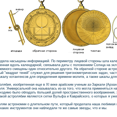
едела насыщены информацией. По периметру лицевой стороны шла кален
женная вдоль календарной, связывала даты с положением Солнца на экл
емного смещены один относительно другого. На обратной стороне астрол
ый "квадрат теней" служил для решения тригонометрических задач, част
шкалу котангенсов для определения времени молитв, а также шкалы для
лябия, изобретенная еще в ХI веке арабским ученым аз-Заркали (Арзах
ля. Универсальной она называлась из-за того, что могла применяться н
бходимо было обладать большей долей пространственного воображения, 
кой астролябии являются сетки Вульфа и Каврайского, о которых я уже
елям астрономии о длительном пути, который проделала наша любимая 
каких инструментов они наблюдали те же самые звезды, что и мы.