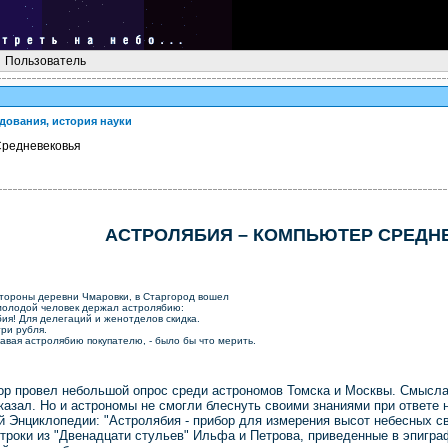
Пользователь
дования, история науки
Средневековья
АСТРОЛЯБИЯ – КОМПЬЮТЕР СРЕДН
стороны деревни Чмаровки, в Старгород вошел
 молодой человек держал астролябию:
ия! Для делегаций и женотделов скидка.
ри рубля.
давая астролябию покупателю, - было бы что мерить.
ор провел небольшой опрос среди астрономов Томска и Москвы. Смысла 
сказал. Но и астрономы не смогли блеснуть своими знаниями при ответе 
 Энциклопедии: "Астролябия - прибор для измерения высот небесных све
строки из "Двенадцати стульев" Ильфа и Петрова, приведенные в эпигр