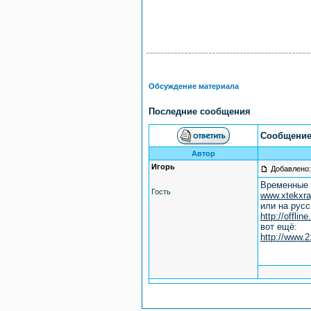
Обсуждение материала
Последние сообщения
Сообщение
Автор
Игорь
Добавлено:
Временные 
Гость
www.xtekxra
или на русс
http://offli
вот ещё:
http://www.2