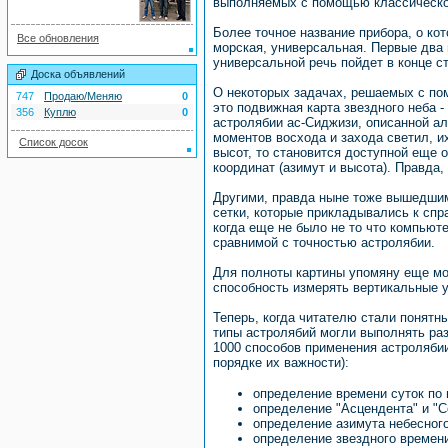
выполняемых с помощью классическо
Более точное название прибора, о ко
Все обновления
морская, универсальная. Первые два 
универсальной речь пойдет в конце с
Доска объявлений
О некоторых задачах, решаемых с по
747
Продаю/Меняю
0
это подвижная карта звездного неба 
356
Куплю
0
астролябии ас-Сиджизи, описанной ал
моментов восхода и захода светил, и
Список досок
высот, то становится доступной еще 
координат (азимут и высота). Правда,
Другими, правда ныне тоже вышедшим
сетки, которые прикладывались к спр
когда еще не было не то что компьюте
сравнимой с точностью астролябии.
Для полноты картины упомяну еще мор
способность измерять вертикальные 
Теперь, когда читателю стали понятны
типы астролябий могли выполнять раз
1000 способов применения астролябии
порядке их важности):
определение времени суток по
определение "Асцендента" и "С
определение азимута небесного
определение звездного времен