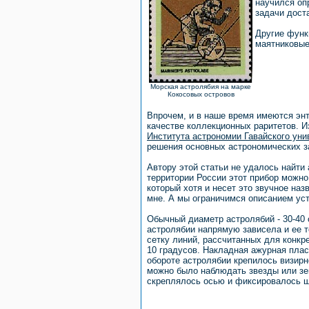
научился оп
задачи дост
Другие функ
маятниковые
Морская астролябия на марке
Кокосовых островов
Впрочем, и в наше время имеются энт
качестве коллекционных раритетов. 
Института астрономии Гавайского уни
решения основных астрономических з
Автору этой статьи не удалось найти
территории России этот прибор можно
который хотя и несет это звучное наз
мне. А мы ограничимся описанием уст
Обычный диаметр астролябий - 30-40 с
астролябии напрямую зависела и ее т
сетку линий, рассчитанных для конкр
10 градусов. Накладная ажурная пласт
обороте астролябии крепилось визирн
можно было наблюдать звезды или зе
скреплялось осью и фиксировалось 