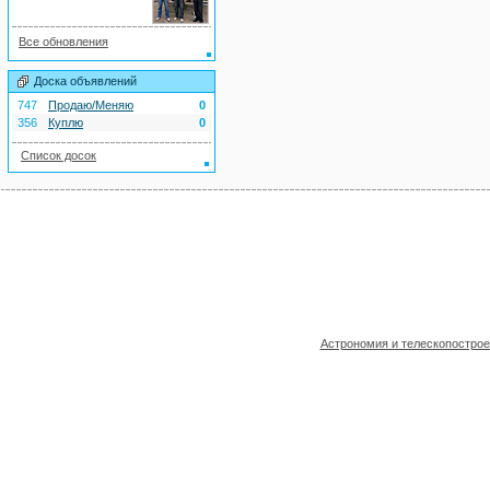
Все обновления
Доска объявлений
747
Продаю/Меняю
0
356
Куплю
0
Список досок
Астрономия и телескопостро