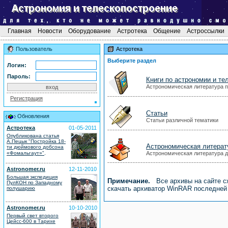
Главная
Новости
Оборудование
Астротека
Общение
Астроссылки
Пользователь
Астротека
Выберите раздел
Логин:
Пароль:
Книги по астрономии и т
Астрономическая литература 
Регистрация
Статьи
Обновления
Статьи различной тематики
Астротека
01-05-2011
Опубликована статья
А.Пецык "Постройка 18-
Астрономическая литерат
ти дюймового добсона
.
«Фомальгаут»"
Астрономическая литература д
Astronomer.ru
12-11-2010
Большая экспедиция
Примечание.
Все архивы на сайте сж
ПулКОН по Западному
скачать архиватор WinRAR последне
полушарию
Astronomer.ru
10-10-2010
Первый свет второго
Цейсс-600 в Тарихе