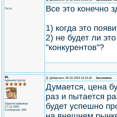
Все это конечно з
Гость
1) когда это появ
2) не будет ли эт
"конкурентов"?
ML
Добавлено: 05-02-2003 19:16:26
Заголовок:
Администратор
Думается, цена б
раз и пытается р
будет успешно про
Зарегистрирован:
17-12-2002
Сообщения: 605
на внешнем рынке