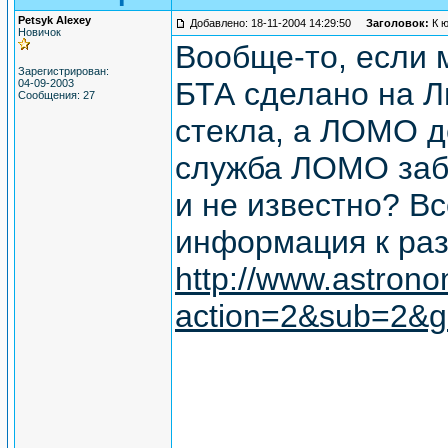
Petsyk Alexey
Добавлено: 18-11-2004 14:29:50
Заголовок:
К 
Новичок
Вообще-то, если 
Зарегистрирован:
БТА сделано на Л
04-09-2003
Сообщения: 27
стекла, а ЛОМО д
служба ЛОМО забы
и не известно? Вс
информация к ра
http://www.astrono
action=2&sub=2&g