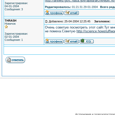
http://antwrp.gsfc.nasa.gov/apod/archivepix.ht
Зарегистрирован:
04-01-2004
Редактировалось:
01:21:31 29-01-2004
Всего ред
Сообщения: 3
THRASH
Добавлено: 25-04-2004 12:25:45
Заголовок:
Новичок
Очень советую посмотреть этот сайт.Тут мн
не помеха.Советую
http://science.howstuff
Зарегистрирован:
02-01-2004
Сообщения: 1
Астрономия и телескопостро