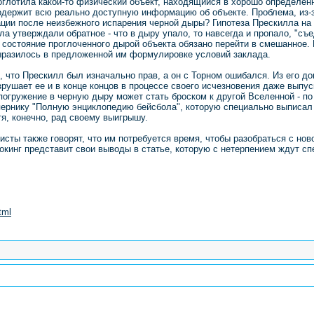
оглотила какой-то физический объект, находящийся в хорошо определенн
держит всю реально доступную информацию об объекте. Проблема, из-за
ции после неизбежного испарения черной дыры? Гипотеза Прескилла на 
а утверждали обратное - что в дыру упало, то навсегда и пропало, "с
е состояние проглоченного дырой объекта обязано перейти в смешанное.
ыразилось в предложенной им формулировке условий заклада.
, что Прескилл был изначально прав, а он с Торном ошибался. Из его до
ушает ее и в конце концов в процессе своего исчезновения даже выпус
 погружение в черную дыру может стать броском к другой Вселенной - по
пернику "Полную энциклопедию бейсбола", которую специально выписал 
тя, конечно, рад своему выигрышу.
ты также говорят, что им потребуется время, чтобы разобраться с новой
Хокинг представит свои выводы в статье, которую с нетерпением ждут с
tml