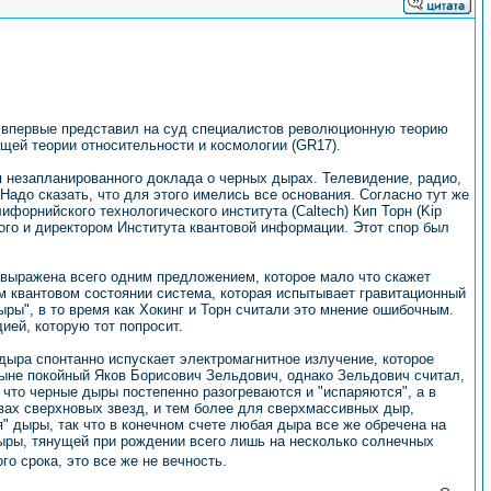
 впервые представил на суд специалистов революционную теорию
ей теории относительности и космологии (GR17).
 незапланированного доклада о черных дырах. Телевидение, радио,
Надо сказать, что для этого имелись все основания. Согласно тут же
форнийского технологического института (Caltech) Кип Торн (Kip
ого и директором Института квантовой информации. Этот спор был
 выражена всего одним предложением, которое мало что скажет
ом квантовом состоянии система, которая испытывает гравитационный
ры", в то время как Хокинг и Торн считали это мнение ошибочным.
ией, которую тот попросит.
дыра спонтанно испускает электромагнитное излучение, которое
 ныне покойный Яков Борисович Зельдович, однако Зельдович считал,
что черные дыры постепенно разогреваются и "испаряются", а в
ывах сверхновых звезд, и тем более для сверхмассивных дыр,
я" дыры, так что в конечном счете любая дыра все же обречена на
дыры, тянущей при рождении всего лишь на несколько солнечных
о срока, это все же не вечность.