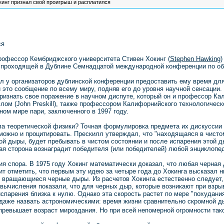
инг признал свой проигрыш и расплатился
ся
рофессор Кембриджского университета Стивен Хокинг (
Stephen Hawking
)
 проходящей в Дублине Семнадцатой международной конференции по общ
л у организаторов дублинской конференции предоставить ему время для
 это сообщение по всему миру, подняв его до уровня научной сенсации. 
изнать свое поражение в научном диспуте, который он и профессор Кали
лом (John Preskill), также профессором Калифорнийского технологическ
ом мире пари, заключенного в 1997 году.
ла теоретической физики? Точная формулировка предмета их дискуссии
 можно и процитировать. Прескилл утверждал, что "находящаяся в чист
й дыры, будет пребывать в чистом состоянии и после испарения этой ды
ая сторона вознаградит победителя (или победителей) любой энциклопед
 спора. В 1975 году Хокинг математически доказал, что любая черная 
ит отметить, что первым эту идею за четыре года до Хокинга высказал
о вращающиеся черные дыры. Из расчетов Хокинга естественно следует, 
 вычисления показали, что для черных дыр, которые возникают при взр
испарения близка к нулю. Однако эта скорость растет по мере "похудани
я даже назвать астрономическими: время жизни сравнительно скромной 
превышает возраст мироздания. Но при всей непомерной огромности таког