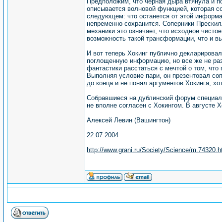
Предположим, что черная дыра втянула и п
описывается волновой функцией, которая со
следующем: что останется от этой информа
непременно сохранится. Соперники Прескилл
механики это означает, что исходное чисто
возможность такой трансформации, что и в
И вот теперь Хокинг публично декларировал
поглощенную информацию, но все же не разр
фантастики расстаться с мечтой о том, что
Выполняя условие пари, он презентовал со
до конца и не понял аргументов Хокинга, хо
Собравшиеся на дублинский форум специалис
не вполне согласен с Хокингом. В августе 
Алексей Левин (Вашингтон)
22.07.2004
http://www.grani.ru/Society/Science/m.74320.h