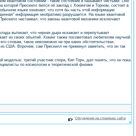
ом квантовом состоянии - такие состоянии и называют чистыми. Оно
 которой Прескилл бился об заклад с Хокингом и Торном, состоит в
обычном языке означает, что хотя бы часть этой информации
ъеденная" информация необратимо разрушается. На языке квантовой
 Прескилл настаивал, что законы квантовой механики исключают
клада вытекает, что черная дыра искажает и перепутывает
кает из своих объятий. Хокинг также посоветовал любителям научной
 его словам, такое невозможно ни при каких обстоятельствах.
из США. Впрочем, сам Прескилл не преминул заметить, что он так
 моделью; третий участник спора, Кип Торн, дал понять, что он пока
пециалисты по космологии и теоретической физике.
Обсуждения на страницах сайта