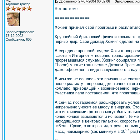
ML
Добавлено: 27-07-2004 00:52:06
Заголовок:
Хок
Администратор
Вот по теме:
==============
Хокинг признал свой проигрыш и расплатил
Зарегистрирован:
17-12-2002
Крупнейший британский физик и космолог п
Сообщения: 605
черных дыр. Свой доклад Хокинг сделал на
В середине прошлой недели Хокинг попроси
газеты и Интернет мгновенно транслировали
прорезавшимся слухам, Хокинг собирался пр
Thorne) многие годы вели с Джоном Прескил
даже оформлен в виде нашумевшего в научн
В чем же не сошлись эти признанные свети
неспециалисту - впрочем, для точности его
коллапс, приводящий к возникновению черно
Участники пари постановили, что проигравш
А сейчас постараемся расшифровать условия
непрерывно уносит ее массу и энергию. Сто
что источниками фотонов могут быть тольк
конце концов взрываются и исчезают. Те же
находящихся в центрах галактик, скорость 
гибель. Сроки, о которых идет речь, нельз
57
масс, неизмеримо (как минимум в 10
раз) 