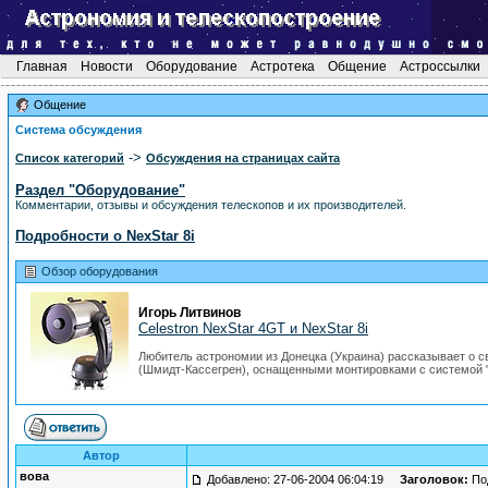
Главная
Новости
Оборудование
Астротека
Общение
Астроссылки
Общение
Система обсуждения
->
Список категорий
Обсуждения на страницах сайта
Раздел "Оборудование"
Комментарии, отзывы и обсуждения телескопов и их производителей.
Подробности о NexStar 8i
Обзор оборудования
Игорь Литвинов
Celestron NexStar 4GT и NexStar 8i
Любитель астрономии из Донецка (Украина) рассказывает о св
(Шмидт-Кассегрен), оснащенными монтировками с системой
Автор
вова
Добавлено: 27-06-2004 06:04:19
Заголовок:
Под