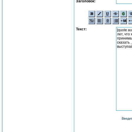
Заголовок:
Текст:
Введит