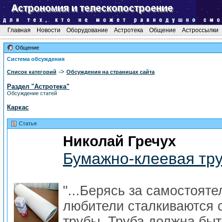
Главная
Новости
Оборудование
Астротека
Общение
Астроссылки
Общение
Система обсуждения
->
Список категорий
Обсуждения на страницах сайта
Раздел "Астротека"
Обсуждение статей
Каркас
Статья
Николай Гречух
Бумажно-клеевая тру
"...Берясь за самостоят
любители сталкиваются с
трубы. Труба должна быт