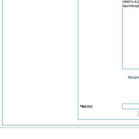
Введит
Число: