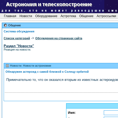
Главная
Новости
Оборудование
Астротека
Общение
Астроссылки
Общение
Система обсуждения
->
Список категорий
Обсуждения на страницах сайта
Раздел "Новости"
Реакция на новости.
Новости: Новости астрономии
Обнаружен астероид с самой близкой к Солнцу орбитой
Примечательно то, что он оказался вторым из известных астероидов
Имя: