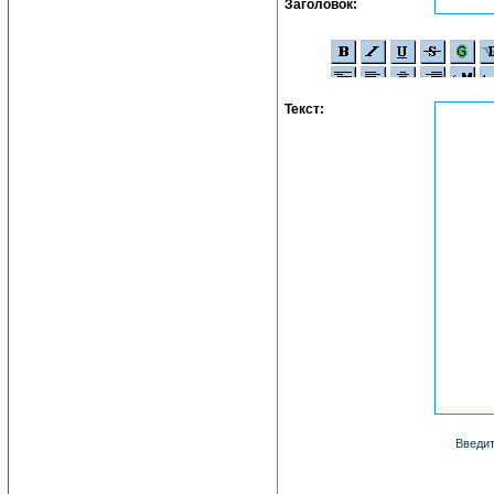
Заголовок:
Текст:
Введит