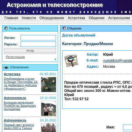
Главная
Новости
Оборудование
Астротека
Общение
Астроссылки
Пользователь
Общение
Доска объявлений
Логин:
Категория: Продаю/Меняю
Пароль:
Автор:
Юрий
Регистрация
E-mail:
yuriglikin@yande
Адрес:
Москва
Обновления
Астротека
01-05-2011
Опубликована статья
А.Пецык "Постройка 18-
Продаю оптические стекла РПС, ОПС в 
ти дюймового добсона
Кол-во 470 позиций , радиус = от 4,0 до
.
«Фомальгаут»"
Общий вес около 300 кг. Можно оптом.
Юрий
Astronomer.ru
12-11-2010
Тел: 532 67 52
Большая экспедиция
ПулКОН по Западному
полушарию
Astronomer.ru
10-10-2010
Первый свет второго
Имя:
Цейсс-600 в Тарихе