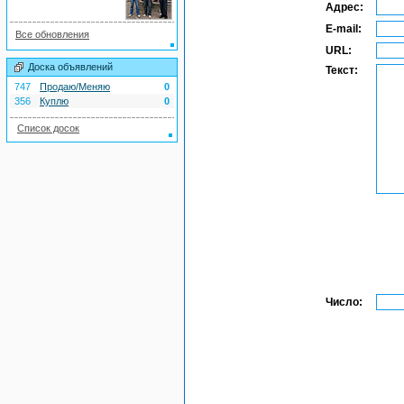
Адрес:
E-mail:
Все обновления
URL:
Доска объявлений
Текст:
747
Продаю/Меняю
0
356
Куплю
0
Список досок
Число: