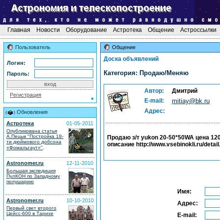
Главная
Новости
Оборудование
Астротека
Общение
Астроссылки
Пользователь
Общение
Доска объявлений
Логин:
Категория: Продаю/Меняю
Пароль:
Автор:
Дмитрий
Регистрация
E-mail:
mitiay@bk.ru
Адрес:
Обновления
Астротека
01-05-2011
Опубликована статья
А.Пецык "Постройка 18-
Продаю з/т yukon 20-50*50WA цена 120
ти дюймового добсона
описание http://www.vsebinokli.ru/detai
.
«Фомальгаут»"
Astronomer.ru
12-11-2010
Большая экспедиция
ПулКОН по Западному
полушарию
Имя:
Astronomer.ru
10-10-2010
Адрес:
Первый свет второго
Цейсс-600 в Тарихе
E-mail: