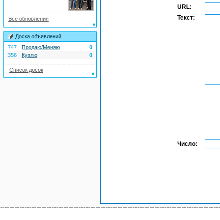
URL:
Текст:
Все обновления
Доска объявлений
747
Продаю/Меняю
0
356
Куплю
0
Список досок
Число: