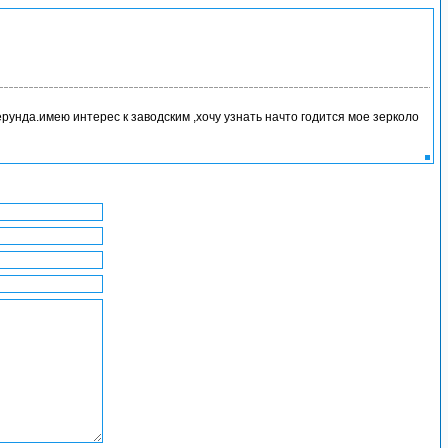
унда.имею интерес к заводским ,хочу узнать начто годится мое зерколо