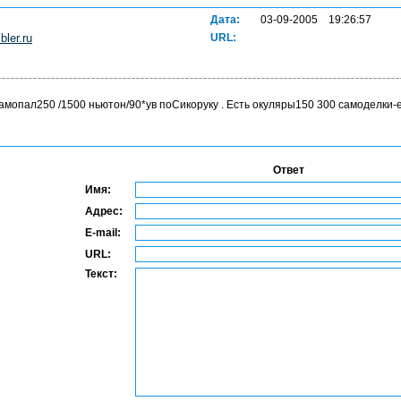
Дата:
03-09-2005 19:26:57
ler.ru
URL:
мопал250 /1500 ньютон/90*ув поСикоруку . Есть окуляры150 300 самоделки-ер
Ответ
Имя:
Адрес:
E-mail:
URL:
Текст: