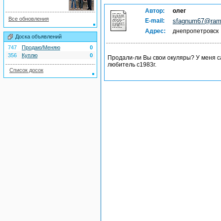
Автор:
олег
Все обновления
E-mail:
sfagnum67@ramb
Адрес:
днепропетровск
Доска объявлений
747
Продаю/Меняю
0
356
Куплю
0
Продали-ли Вы свои окуляры? У меня са
любитель с1983г.
Список досок