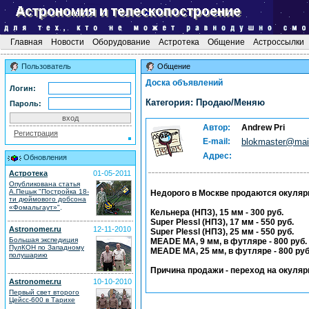
Главная
Новости
Оборудование
Астротека
Общение
Астроссылки
Пользователь
Общение
Доска объявлений
Логин:
Категория: Продаю/Меняю
Пароль:
Автор:
Andrew Pri
Регистрация
E-mail:
blokmaster@mail
Адрес:
Обновления
Астротека
01-05-2011
Опубликована статья
А.Пецык "Постройка 18-
Недорого в Москве продаются окуляр
ти дюймового добсона
.
«Фомальгаут»"
Кельнера (НПЗ), 15 мм - 300 руб.
Super Plessl (НПЗ), 17 мм - 550 руб.
Astronomer.ru
12-11-2010
Super Plessl (НПЗ), 25 мм - 550 руб.
Большая экспедиция
MEADE MA, 9 мм, в футляре - 800 руб.
ПулКОН по Западному
MEADE MA, 25 мм, в футляре - 800 руб
полушарию
Причина продажи - переход на окуляры 
Astronomer.ru
10-10-2010
Первый свет второго
Цейсс-600 в Тарихе