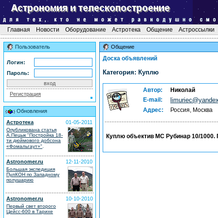
Главная
Новости
Оборудование
Астротека
Общение
Астроссылки
Пользователь
Общение
Доска объявлений
Логин:
Категория: Куплю
Пароль:
Автор:
Николай
Регистрация
E-mail:
limuriec@yandex
Адрес:
Россия, Москва
Обновления
Астротека
01-05-2011
Опубликована статья
А.Пецык "Постройка 18-
Куплю объектив МС Рубинар 10/1000. 
ти дюймового добсона
.
«Фомальгаут»"
Astronomer.ru
12-11-2010
Большая экспедиция
ПулКОН по Западному
полушарию
Astronomer.ru
10-10-2010
Первый свет второго
Цейсс-600 в Тарихе