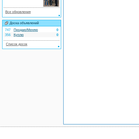
Все обновления
Доска объявлений
747
Продаю/Меняю
0
356
Куплю
0
Список досок