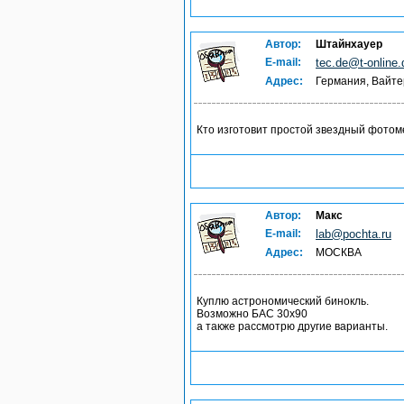
Автор:
Штайнхауер
E-mail:
tec.de@t-online.
Адрес:
Германия, Вайт
Кто изготовит простой звездный фото
Автор:
Макс
E-mail:
lab@pochta.ru
Адрес:
МОСКВА
Куплю астрономический бинокль.
Возможно БАС 30х90
а также рассмотрю другие варианты.