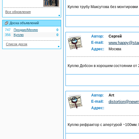
Куплю трубу Максутова без монтировки
Все обновления
Доска объявлений
747
Продаю/Меняю
0
356
Куплю
0
Автор:
Сергей
E-mail:
www.happy@star
Список досок
Адрес:
Москва
Куплю Добсон в хорошем состоянии от
Автор:
Art
E-mail:
distortion@newma
Адрес:
Куплю рефрактор с апертурой ~100мм. 