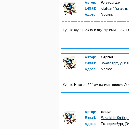
Автор:
Александр
E-mail:
stalker77@bk.ru
Адрес:
Москва
Куплю б/у ЛБ 2X или окуляр 6мм произ
Автор:
Сергей
E-mail:
www.happy@star
Адрес:
Москва
Куплю Ньютон 254мм на монтировке До
Автор:
Денис
E-mail:
Savokhin@pfktp-
Адрес:
Екатеринбург, (3