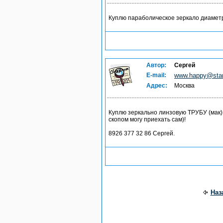
Куплю параболическое зеркало диаметр
Автор:
Сергей
E-mail:
www.happy@star
Адрес:
Москва
Куплю зеркально линзовую ТРУБУ (мак)
скопом могу приехать сам)!
8926 377 32 86 Сергей.
Наз