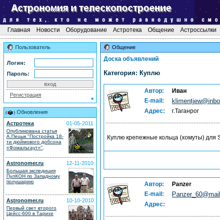
Главная
Новости
Оборудование
Астротека
Общение
Астроссылки
Пользователь
Общение
Доска объявлений
Логин:
Категория: Куплю
Пароль:
Автор:
Иван
Регистрация
E-mail:
klimentjew@inbo
Адрес:
г.Таганрог
Обновления
Астротека
01-05-2011
Опубликована статья
А.Пецык "Постройка 18-
Куплю крепежные кольца (хомуты) для
ти дюймового добсона
.
«Фомальгаут»"
Astronomer.ru
12-11-2010
Большая экспедиция
ПулКОН по Западному
полушарию
Автор:
Panzer
E-mail:
Panzer_60@mail
Astronomer.ru
10-10-2010
Адрес:
Первый свет второго
Цейсс-600 в Тарихе