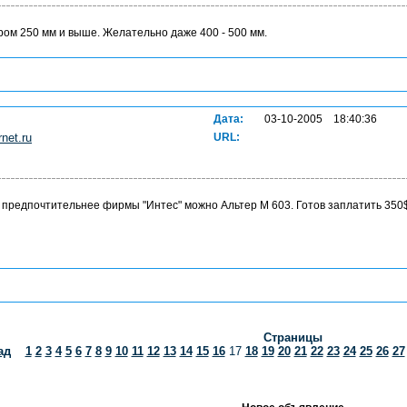
ом 250 мм и выше. Желательно даже 400 - 500 мм.
Дата:
03-10-2005 18:40:36
net.ru
URL:
 предпочтительнее фирмы "Интес" можно Альтер М 603. Готов заплатить 350
Страницы
ад
1
2
3
4
5
6
7
8
9
10
11
12
13
14
15
16
17
18
19
20
21
22
23
24
25
26
27