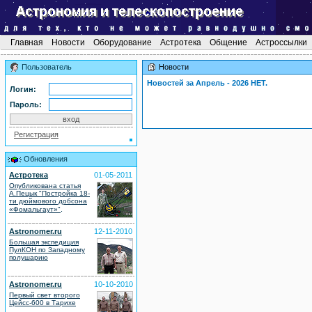
Главная
Новости
Оборудование
Астротека
Общение
Астроссылки
Пользователь
Новости
Новостей за Апрель - 2026 НЕТ.
Логин:
Пароль:
Регистрация
Обновления
Астротека
01-05-2011
Опубликована статья
А.Пецык "Постройка 18-
ти дюймового добсона
.
«Фомальгаут»"
Astronomer.ru
12-11-2010
Большая экспедиция
ПулКОН по Западному
полушарию
Astronomer.ru
10-10-2010
Первый свет второго
Цейсс-600 в Тарихе