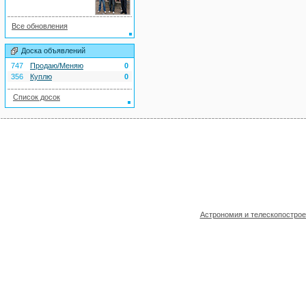
Все обновления
Доска объявлений
747
Продаю/Меняю
0
356
Куплю
0
Список досок
Астрономия и телескопостро