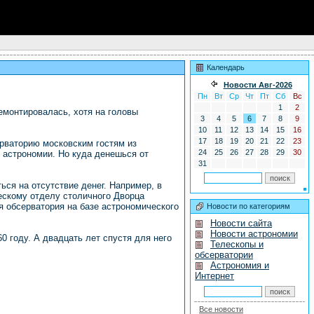
Календарь
Новости Авг-2026
Пн
Вт
Ср
Чт
Пт
Сб
Вс
1
2
емонтировалась, хотя на головы
3
4
5
6
7
8
9
10
11
12
13
14
15
16
17
18
19
20
21
22
23
рваторию московским гостям из
24
25
26
27
28
29
30
 астрономии. Но куда денешься от
31
ься на отсутствие денег. Например, в
ескому отделу столичного Дворца
я обсерватория на базе астрономического
Новости по категориям
Новости сайта
Новости астрономии
0 году. А двадцать лет спустя для него
Телескопы и
обсерватории
Астрономия и
Интернет
Все новости