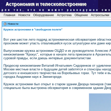
Главная
Новости
Оборудование
Астротека
Общение
Астроссылки
Новости
Кружок астрономии в "свободном полете"
Вот уже шестое лето подряд астрономическая обсерватория областног
прохожим может упасть отвалившийся кусок штукатурки или даже кир
Выпускникам кружка астрономии ОЦДО и их руководителю Алексею А
кинокомпании "Крокус", которые в начале лета приезжали в Арханге
суровой правды, если даешь интервью документалистам.
Продюсер кинокомпании Виталий Игнатьевич Сидоренков от удивления 
Москве местные власти о будущем детей заботятся и спонсоры находя
детского и юношеского творчества на Воробьевых горах. Тут тебе и в
городка Академии наук в Звенигороде.
Кружок астрономии был открыт в старом здании Дворца пионеров (там 
специально была выстроена обсерватория в современном здании Двор