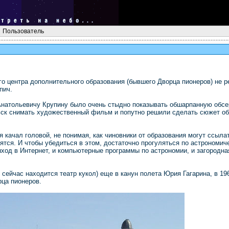
Пользователь
о центра дополнительного образования (бывшего Дворца пионеров) не р
пич.
натольевичу Крупину было очень стыдно показывать обшарпанную обсе
льск снимать художественный фильм и попутно решили сделать сюжет об
качал головой, не понимая, как чиновники от образования могут ссылат
тся. И чтобы убедиться в этом, достаточно прогуляться по астрономич
ыход в Интернет, и компьютерные программы по астрономии, и загородна
сейчас находится театр кукол) еще в канун полета Юрия Гагарина, в 196
ца пионеров.