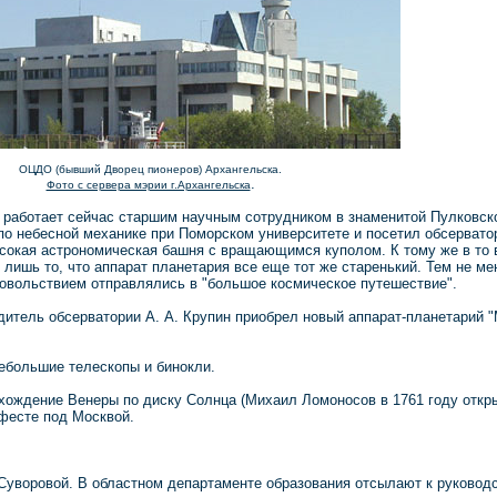
ОЦДО (бывший Дворец пионеров) Архангельска.
.
Фото с сервера мэрии г.Архангельска
работает сейчас старшим научным сотрудником в знаменитой Пулковско
по небесной механике при Поморском университете и посетил обсерват
сокая астрономическая башня с вращающимся куполом. К тому же в то 
 лишь то, что аппарат планетария все еще тот же старенький. Тем не м
довольствием отправлялись в "большое космическое путешествие".
одитель обсерватории А. А. Крупин приобрел новый аппарат-планетарий 
ебольшие телескопы и бинокли.
охождение Венеры по диску Солнца (Михаил Ломоносов в 1761 году откр
офесте под Москвой.
Г. Суворовой. В областном департаменте образования отсылают к руковод