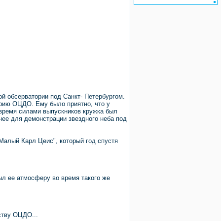
й обсерватории под Санкт- Петербургом.
орию ОЦДО. Ему было приятно, что у
время силами выпускников кружка был
енее для демонстрации звездного неба под
"Малый Карл Цеис", который год спустя
ыл ее атмосферу во время такого же
ству ОЦДО...