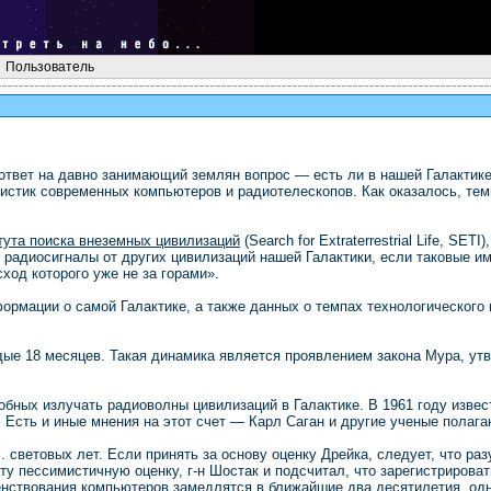
Пользователь
 ответ на давно занимающий землян вопрос — есть ли в нашей Галактик
стик современных компьютеров и радиотелескопов. Как оказалось, темп
тута поиска внеземных цивилизаций
(Search for Extraterrestrial Life, SE
 радиосигналы от других цивилизаций нашей Галактики, если таковые им
ход которого уже не за горами».
ормации о самой Галактике, а также данных о темпах технологического 
.
ые 18 месяцев. Такая динамика является проявлением закона Мура, ут
обных излучать радиоволны цивилизаций в Галактике. В 1961 году изве
. Есть и иные мнения на этот счет — Карл Саган и другие ученые полага
с. световых лет. Если принять за основу оценку Дрейка, следует, что р
эту пессимистичную оценку, г-н Шостак и подсчитал, что зарегистриров
енствования компьютеров замедлятся в ближайшие два десятилетия, одн