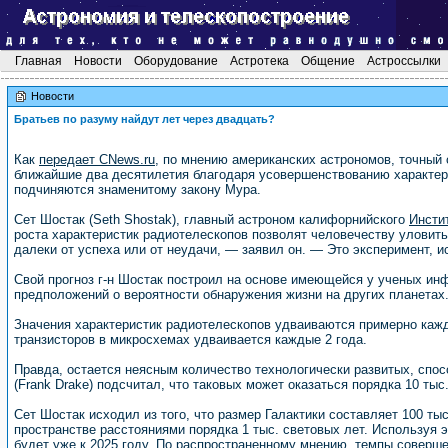
Главная
Новости
Оборудование
Астротека
Общение
Астроссылки
Новости
Братьев по разуму найдут лет через двадцать?
Как
передает CNews.ru
, по мнению американских астрономов, точный
ближайшие два десятилетия благодаря усовершенствованию характери
подчиняются знаменитому закону Мура.
Сет Шостак (Seth Shostak), главный астроном калифорнийского
Инсти
роста характеристик радиотелескопов позволят человечеству уловить
далеки от успеха или от неудачи, — заявил он. — Это эксперимент, ис
Свой прогноз г-н Шостак построил на основе имеющейся у ученых инф
предположений о вероятности обнаружения жизни на других планетах
Значения характеристик радиотелескопов удваиваются примерно кажд
транзисторов в микросхемах удваивается каждые 2 года.
Правда, остается неясным количество технологически развитых, спос
(Frank Drake) подсчитал, что таковых может оказаться порядка 10 тыс
Сет Шостак исходил из того, что размер Галактики составляет 100 ты
пространстве расстояниями порядка 1 тыс. световых лет. Используя 
будет уже к 2025 году. По распространенному мнению, темпы соверш