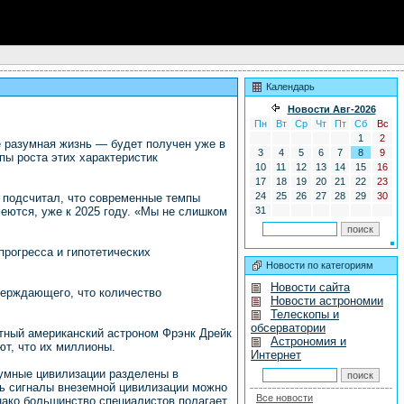
Календарь
Новости Авг-2026
Пн
Вт
Ср
Чт
Пт
Сб
Вс
1
2
е разумная жизнь — будет получен уже в
3
4
5
6
7
8
9
ы роста этих характеристик
10
11
12
13
14
15
16
17
18
19
20
21
22
23
24
25
26
27
28
29
30
TI), подсчитал, что современные темпы
еются, уже к 2025 году. «Мы не слишком
31
прогресса и гипотетических
Новости по категориям
Новости сайта
верждающего, что количество
Новости астрономии
Телескопы и
обсерватории
стный американский астроном Фрэнк Дрейк
Астрономия и
ют, что их миллионы.
Интернет
азумные цивилизации разделены в
ать сигналы внеземной цивилизации можно
Все новости
ако большинство специалистов полагает,