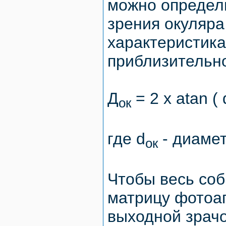
можно определ
зрения окуляра
характеристика
приблизительн
Д
= 2 x atan ( 
ок
где d
- диаме
ок
Чтобы весь соб
матрицу фотоа
выходной зрачо