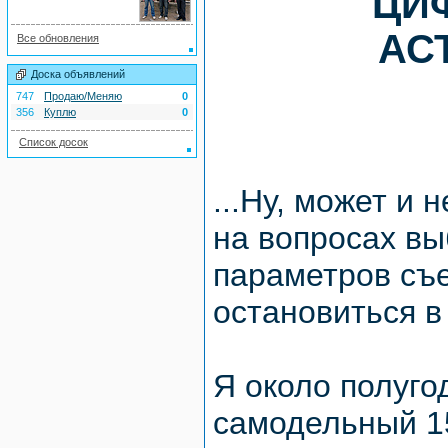
"ЦИ
АС
Все обновления
Доска объявлений
747
Продаю/Меняю
0
356
Куплю
0
Список досок
...Ну, может и 
на вопросах вы
параметров съе
остановиться в
Я около полуго
самодельный 1