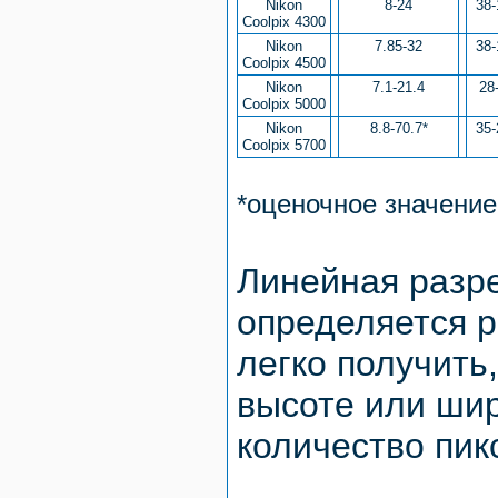
Nikon
8-24
38-
Coolpix 4300
Nikon
7.85-32
38-
Coolpix 4500
Nikon
7.1-21.4
28
Coolpix 5000
Nikon
8.8-70.7*
35-
Coolpix 5700
*оценочное значение
Линейная разр
определяется 
легко получить
высоте или ши
количество пик