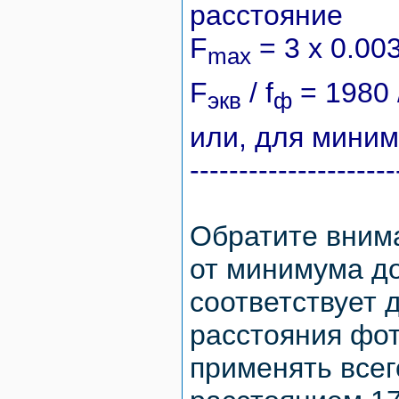
расстояние
F
= 3 x 0.003
max
F
/ f
= 1980 
экв
ф
или, для миним
---------------------
Обратите вним
от минимума д
соответствует 
расстояния фот
применять всег