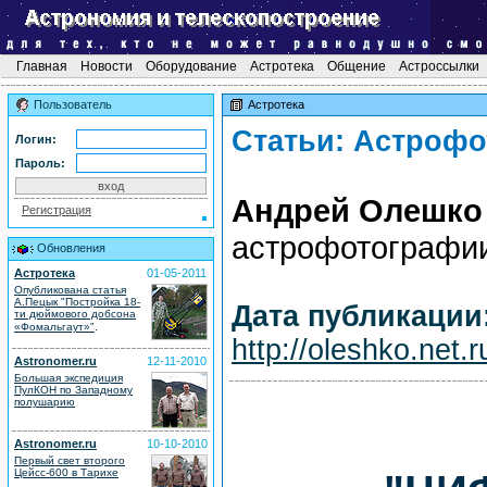
Главная
Новости
Оборудование
Астротека
Общение
Астроссылки
Пользователь
Астротека
Статьи: Астроф
Логин:
Пароль:
Андрей Олешко
Регистрация
астрофотографи
Обновления
Астротека
01-05-2011
Опубликована статья
А.Пецык "Постройка 18-
Дата публикации
ти дюймового добсона
.
«Фомальгаут»"
http://oleshko.net.
Astronomer.ru
12-11-2010
Большая экспедиция
ПулКОН по Западному
полушарию
Astronomer.ru
10-10-2010
Первый свет второго
Цейсс-600 в Тарихе