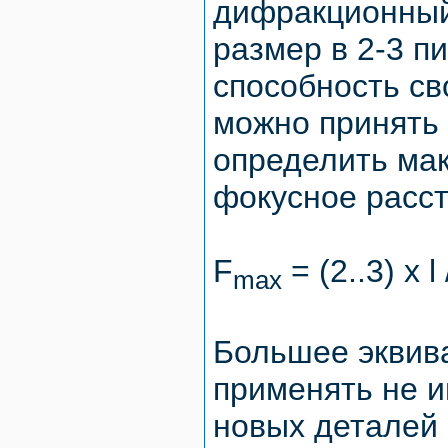
дифракционный
размер в 2-3 
способность св
можно принять α
определить ма
фокусное расс
F
= (2..3) x l 
max
Большее эквив
применять не и
новых деталей 