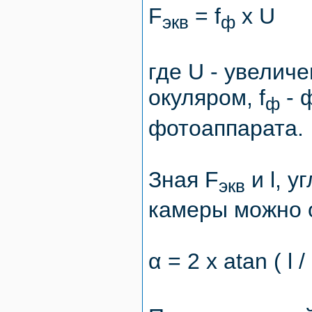
F
= f
x U
экв
ф
где U - увелич
окуляром, f
- 
ф
фотоаппарата.
Зная F
и l, 
экв
камеры можно 
α = 2 x atan ( l /