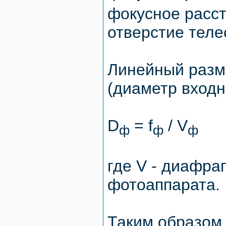
фокусное расст
отверстие телес
Линейный разм
(диаметр входн
D
= f
/ V
ф
ф
ф
где V - диафра
фотоаппарата.
Таким образом