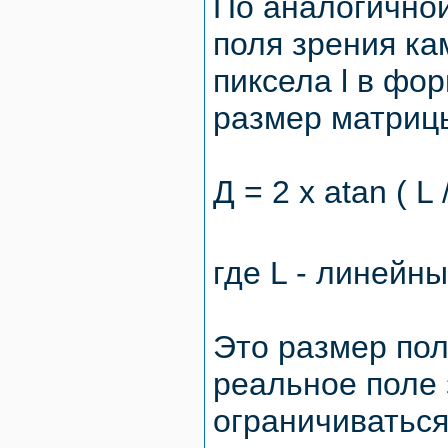
По аналогично
поля зрения ка
пиксела l в фо
размер матрицы
Д = 2 x atan ( L 
где L - линейн
Это размер пол
реальное поле 
ограничиваться