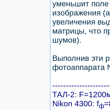
уменьшит поле 
изображения (а
увеличения вы
матрицы, что п
шумов).
Выполнив эти р
фотоаппарата N
---------------------
ТАЛ-2: F=1200м
Nikon 4300: f
=
ф