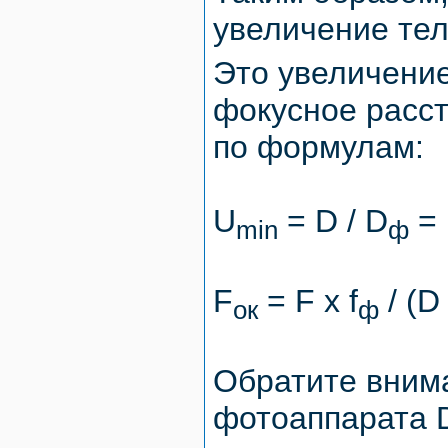
увеличение тел
Это увеличени
фокусное расс
по формулам:
U
= D / D
= 
min
ф
F
= F x f
/ (D
ок
ф
Обратите вним
фотоаппарата 