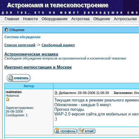
Главная
Новости
Оборудование
Астротека
Общение
Астроссылки
Общение
Система обсуждения
->
Список категорий
Свободный раздел
Астрономическая мозаика
Свободное обсуждение вопросов астрономической и космической тематики
Инетрнет-метеостанция в Москве
Автор
realmeteo
Добавлено: 26-06-2006 11:06:39
Заголовок:
Ине
Новичок
Текущая погода в режиме реального време
Обновление - каждые 5 минут.
Зарегистрирован:
Прогноз погоды.
26-06-2006
WAP-2.0 версия сайта для мобильных и нал
Сообщения: 1
;)