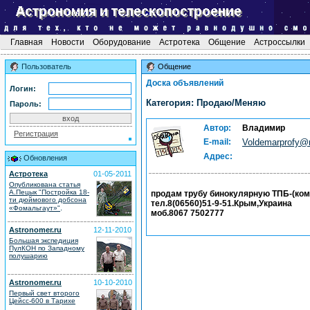
Главная
Новости
Оборудование
Астротека
Общение
Астроссылки
Пользователь
Общение
Доска объявлений
Логин:
Категория: Продаю/Меняю
Пароль:
Автор:
Владимир
Регистрация
E-mail:
Voldemarprofy@m
Адрес:
Обновления
Астротека
01-05-2011
Опубликована статья
А.Пецык "Постройка 18-
продам трубу бинокулярную ТПБ-(коме
ти дюймового добсона
тел.8(06560)51-9-51.Крым,Украина
.
«Фомальгаут»"
моб.8067 7502777
Astronomer.ru
12-11-2010
Большая экспедиция
ПулКОН по Западному
полушарию
Astronomer.ru
10-10-2010
Первый свет второго
Цейсс-600 в Тарихе