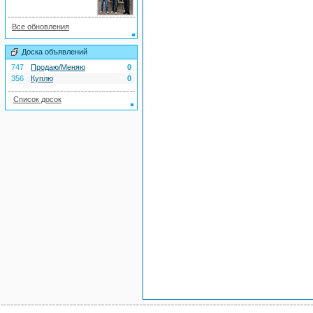
Все обновления
Доска объявлений
747
Продаю/Меняю
0
356
Куплю
0
Список досок