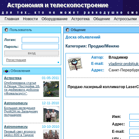
Главная
Новости
Оборудование
Астротека
Общение
Астроссылки
Пользователь
Общение
Доска объявлений
Логин:
Категория: Продаю/Меняю
Пароль:
Автор:
Владимир
Регистрация
E-mail:
vladimir.probitj
Адрес:
Санкт-Перербур
Обновления
Астротека
01-05-2011
Опубликована статья
А.Пецык "Постройка 18-
Продаю лазерный коллиматор LaserCol
ти дюймового добсона
.
«Фомальгаут»"
Astronomer.ru
12-11-2010
Большая экспедиция
ПулКОН по Западному
полушарию
Имя:
Адрес:
Astronomer.ru
10-10-2010
E-mail:
Первый свет второго
Цейсс-600 в Тарихе