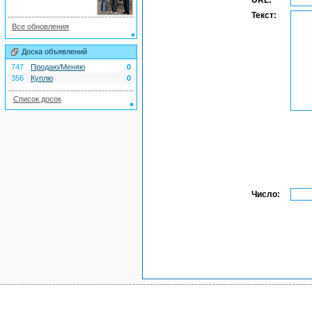
URL:
Текст:
Все обновления
Доска объявлений
747
Продаю/Меняю
0
356
Куплю
0
Список досок
Число: