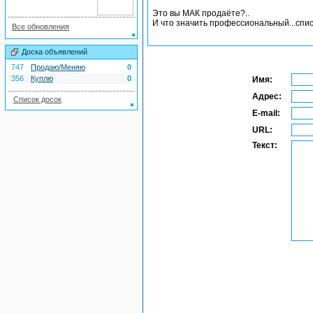
Это вы МАК продаёте?..
И что значить профессиональный...спис
Все обновления
Доска объявлений
747
Продаю/Меняю
0
356
Куплю
0
Имя:
Адрес:
Список досок
E-mail:
URL:
Текст: