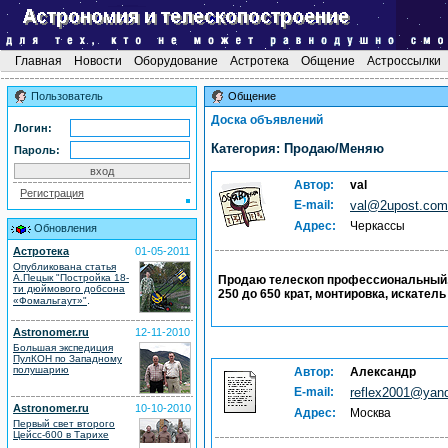
Главная
Новости
Оборудование
Астротека
Общение
Астроссылки
Пользователь
Общение
Доска объявлений
Логин:
Категория: Продаю/Меняю
Пароль:
Автор:
val
Регистрация
E-mail:
val@2upost.com
Адрес:
Черкассы
Обновления
Астротека
01-05-2011
Опубликована статья
А.Пецык "Постройка 18-
Продаю телескоп профессиональный, 
ти дюймового добсона
250 до 650 крат, монтировка, искатель 
.
«Фомальгаут»"
Astronomer.ru
12-11-2010
Большая экспедиция
ПулКОН по Западному
полушарию
Автор:
Александр
E-mail:
reflex2001@yand
Astronomer.ru
10-10-2010
Адрес:
Москва
Первый свет второго
Цейсс-600 в Тарихе