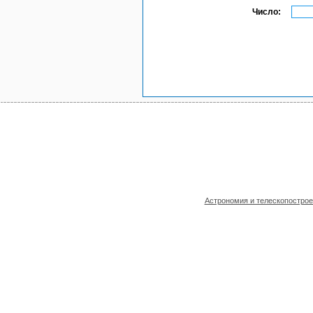
Число:
Астрономия и телескопостро