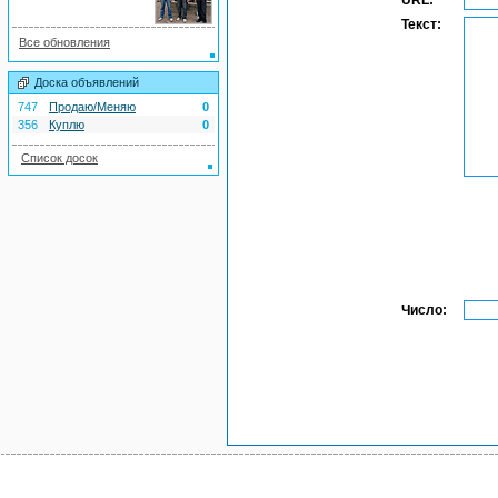
URL:
Текст:
Все обновления
Доска объявлений
747
Продаю/Меняю
0
356
Куплю
0
Список досок
Число: