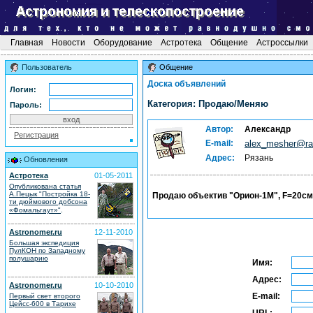
Главная
Новости
Оборудование
Астротека
Общение
Астроссылки
Пользователь
Общение
Доска объявлений
Логин:
Категория: Продаю/Меняю
Пароль:
Автор:
Александр
Регистрация
E-mail:
alex_mesher@ra
Адрес:
Рязань
Обновления
Астротека
01-05-2011
Опубликована статья
А.Пецык "Постройка 18-
Продаю объектив "Орион-1М", F=20см, 
ти дюймового добсона
.
«Фомальгаут»"
Astronomer.ru
12-11-2010
Большая экспедиция
ПулКОН по Западному
полушарию
Имя:
Адрес:
Astronomer.ru
10-10-2010
E-mail:
Первый свет второго
Цейсс-600 в Тарихе